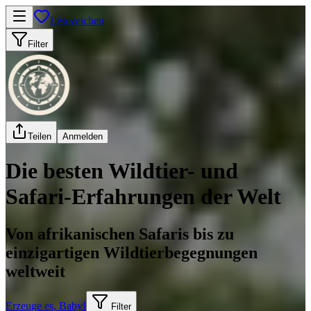
Lesezeichen
Filter
Teilen
Anmelden
Die besten Wildtier- und
Safari-Erfahrungen der Welt
Von afrikanischen Safaris bis zu
einzigartigen Wildtierbegegnungen
weltweit
Erzeuge es, Baby!
Filter