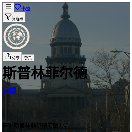
书签
筛选器
分享
登录
斯普林菲尔德
美国
探索斯普林菲尔德的魅力。