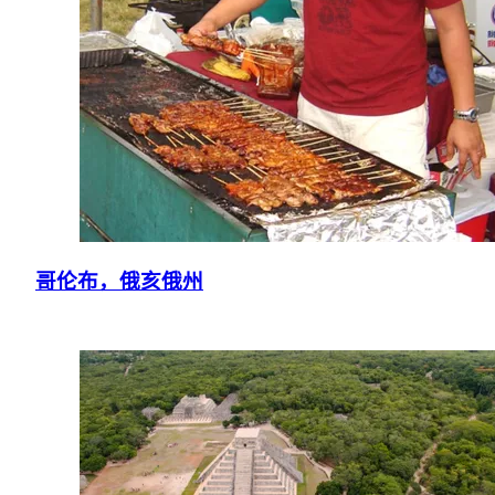
哥伦布，俄亥俄州