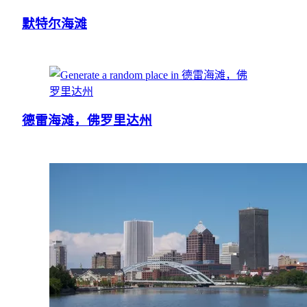
默特尔海滩
德雷海滩，佛罗里达州