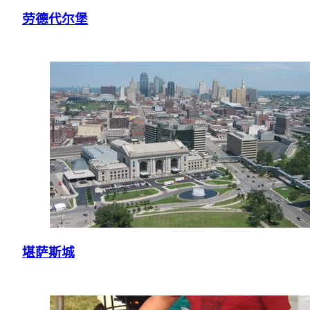
劳德代尔堡
堪萨斯城