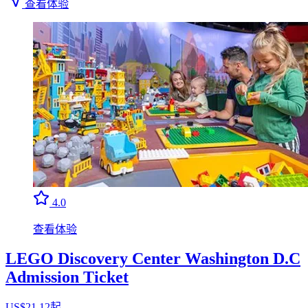
查看体验
4.0
查看体验
LEGO Discovery Center Washington D.C
Admission Ticket
US$21.12起