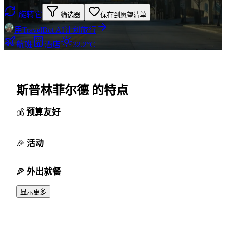
旋转它
筛选器
保存到愿望清单
用TravelBot AI计划旅行
航班
酒店
32.2°C
斯普林菲尔德 的特点
预算友好
活动
外出就餐
显示更多