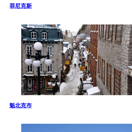
菲尼克斯
魁北克市