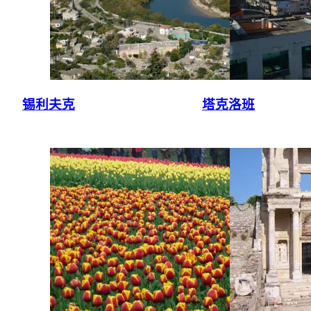
锡利夫克
塔克洛班