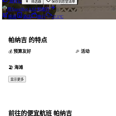
旋转它
筛选器
保存到愿望清单
用TravelBot AI计划旅行
航班
酒店
旅行
27.1°C
帕纳吉 的特点
预算友好
活动
海滩
显示更多
前往的便宜航班 帕纳吉