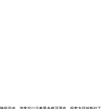
殖民历史。游客可以沿着曼多维河漫步，探索方廷哈斯拉丁