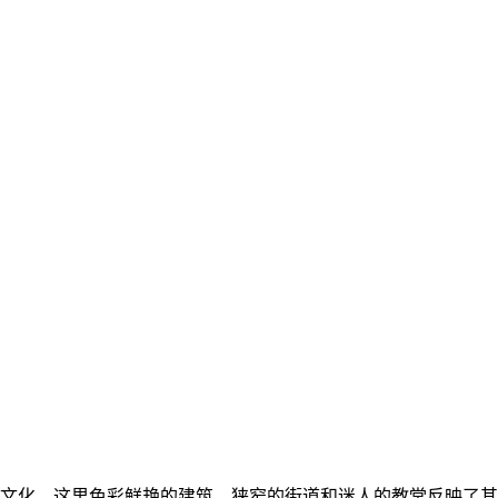
文化。这里色彩鲜艳的建筑、狭窄的街道和迷人的教堂反映了其