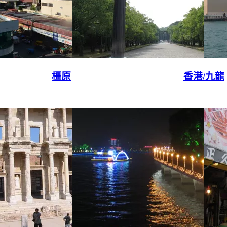
橿原
香港/九龍