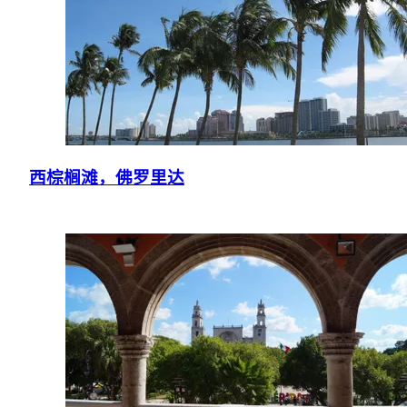
西棕榈滩，佛罗里达