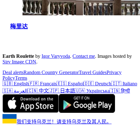
梅里达
Earth Roulette
by
Igor Varyvoda
.
Contact me
.
Images hosted by
Sirv Image CDN
.
Deal alerts
Random Country Generator
Travel Guides
Privacy
Policy
Terms
🇬🇧 English
🇫🇷 Français
🇪🇸 Español
🇩🇪 Deutsch
🇮🇹 Italiano
🇸🇦 العربية
🇨🇳 中文
🇯🇵 日本語
🇺🇦 Українська
🇮🇳 हिन्दी
我们支持乌克兰！请支持乌克兰及其人民。