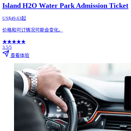
Island H2O Water Park Admission Ticket
US$49.63起
价格和可订情况可能会变化。
★
★
★
★
★
3.5/5
查看体验