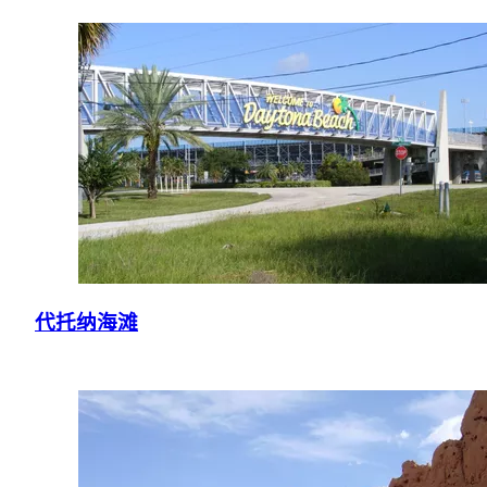
代托纳海滩