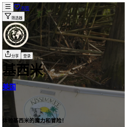
书签
筛选器
分享
登录
基西米
美国
体验基西米的魔力和冒险！