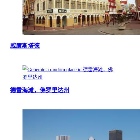
威廉斯塔德
德雷海滩，佛罗里达州