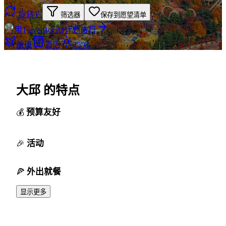
旋转它
筛选器
保存到愿望清单
用TravelBot AI计划旅行
航班
酒店
25°C
大邱 的特点
预算友好
活动
外出就餐
显示更多