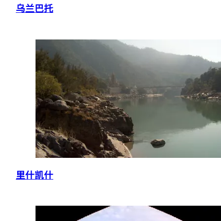
乌兰巴托
里什凯什