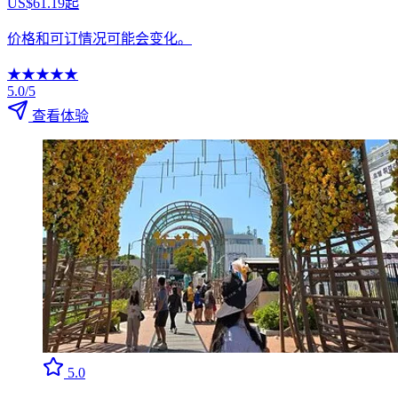
US$61.19起
价格和可订情况可能会变化。
★
★
★
★
★
5.0/5
查看体验
5.0