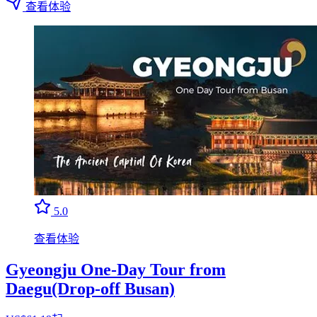
查看体验
5.0
查看体验
Gyeongju One-Day Tour from
Daegu(Drop-off Busan)