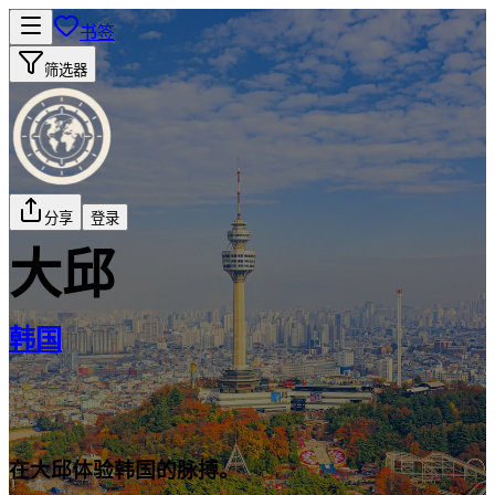
书签
筛选器
分享
登录
大邱
韩国
在大邱体验韩国的脉搏。