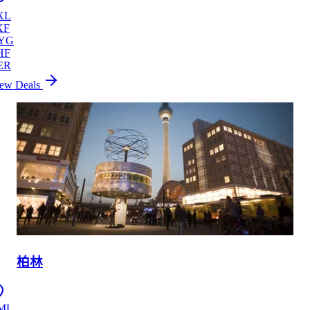
XL
XF
YG
HF
ER
ew Deals
柏林
ML