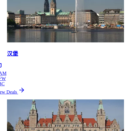
汉堡
AM
FW
BC
ew Deals