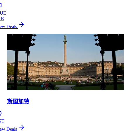
UE
TR
ew Deals
斯图加特
GT
ew Deals