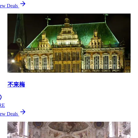
ew Deals
不来梅
RE
ew Deals