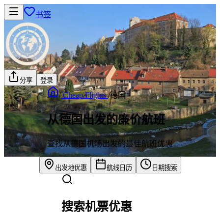
书签
分享
登录
/
Cheap Flights
/
德国
从德国出发的廉价航班
查找从德国机场出发的最佳航班优惠
出发地优惠
航线日历
日期搜索
搜索机票优惠