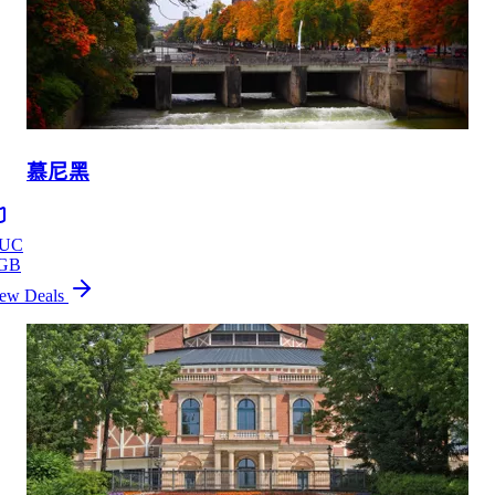
慕尼黑
UC
GB
ew Deals