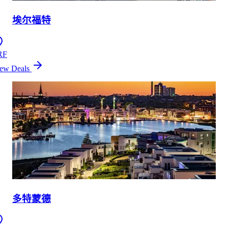
埃尔福特
RF
ew Deals
多特蒙德