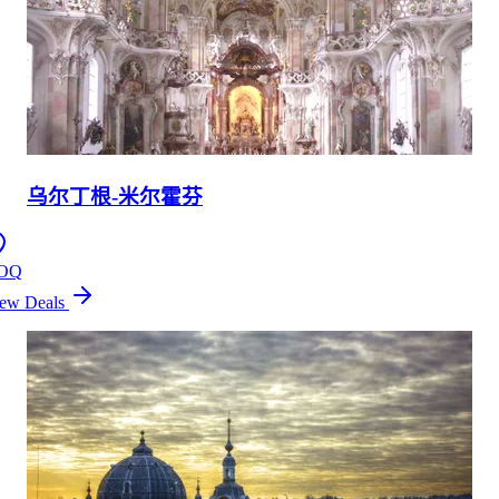
乌尔丁根-米尔霍芬
OQ
ew Deals