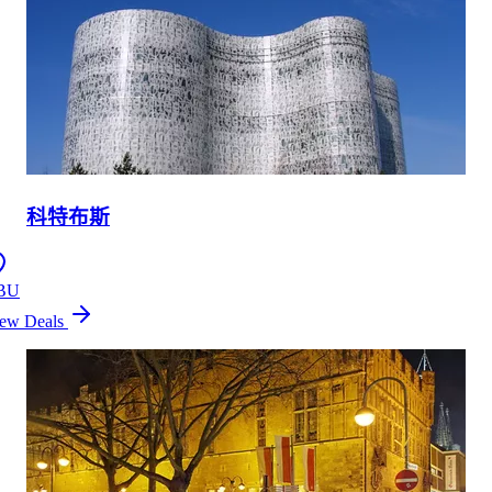
科特布斯
BU
ew Deals