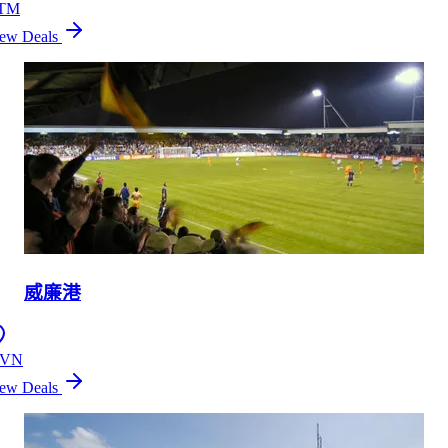
TM
ew Deals
威廉港
VN
ew Deals