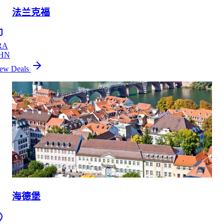
法兰克福
RA
HN
ew Deals
海德堡