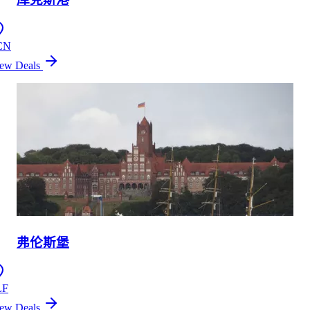
CN
ew Deals
弗伦斯堡
LF
ew Deals