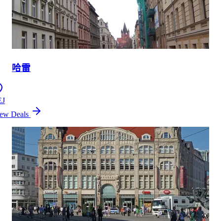
哈雷
EJ
ew Deals