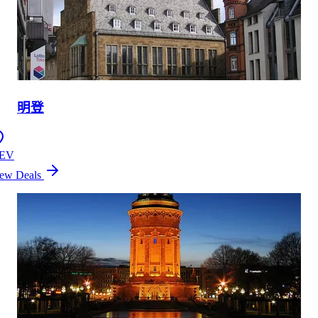
明登
EV
ew Deals