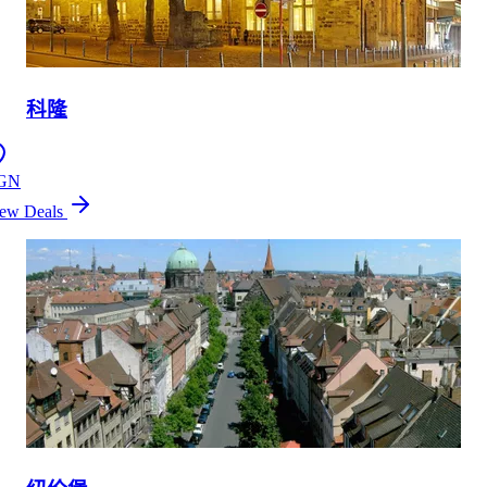
科隆
GN
ew Deals