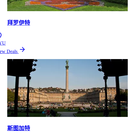
拜罗伊特
YU
ew Deals
斯图加特