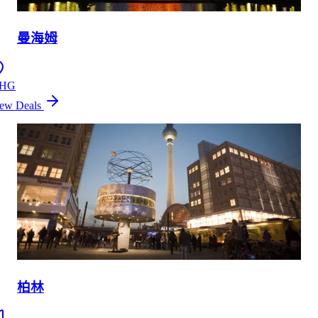
曼海姆
HG
ew Deals
柏林