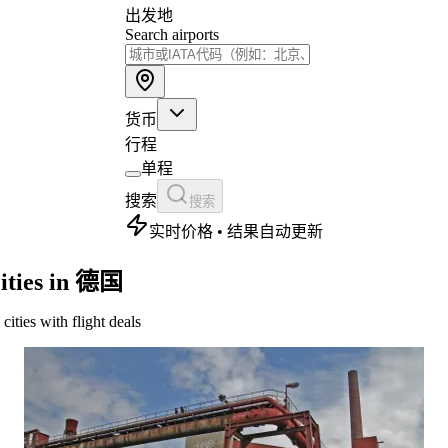
出发地
Search airports
货币
行程
单程
搜索
搜索
实时价格 • 结果自动更新
ities in 德国
 cities with flight deals