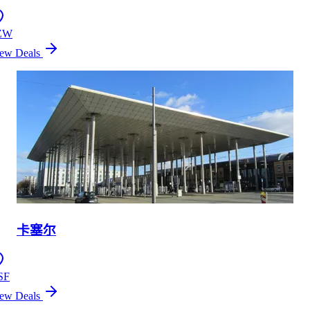
ZW
ew Deals
卡塞尔
SF
ew Deals