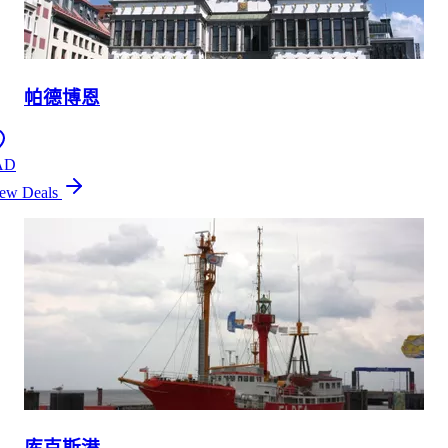
帕德博恩
AD
ew Deals
库克斯港