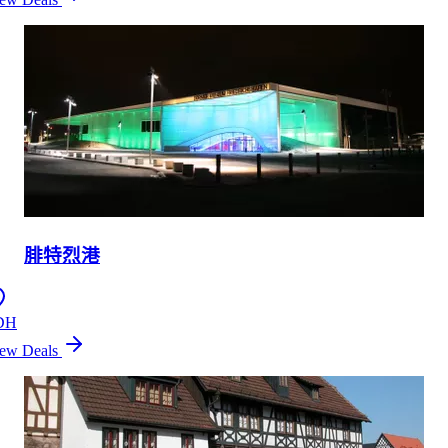
腓特烈港
DH
ew Deals