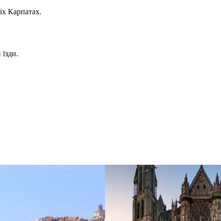
іх Карпатах.
 їзди.