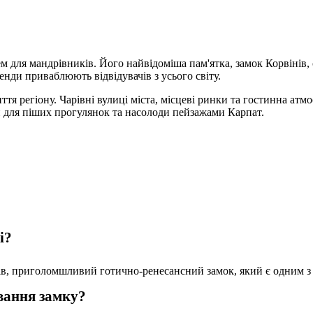
ем для мандрівників. Його найвідоміша пам'ятка, замок Корвінів,
енди приваблюють відвідувачів з усього світу.
тя регіону. Чарівні вулиці міста, місцеві ринки та гостинна атм
для піших прогулянок та насолоди пейзажами Карпат.
і?
в, приголомшливий готично-ренесансний замок, який є одним з 
ування замку?