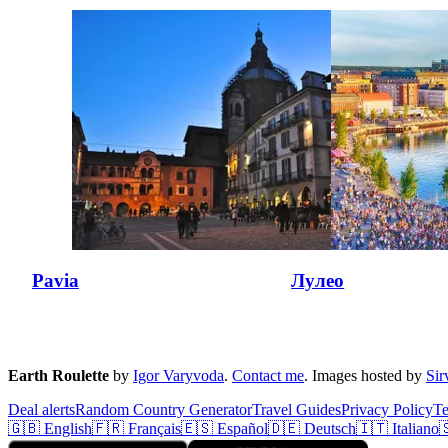
Pavia
Лулео
Earth Roulette
by
Igor Varyvoda
.
Contact me
.
Images hosted by
Si
Deal alerts
Random Country Generator
Travel Guides
Privacy Policy
T
🇬🇧 English
🇫🇷 Français
🇪🇸 Español
🇩🇪 Deutsch
🇮🇹 Italiano