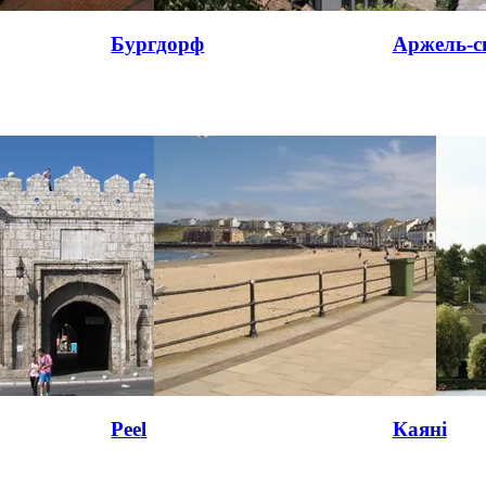
Бургдорф
Аржель-с
Peel
Каяні