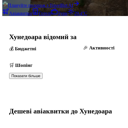
Плануйте подорож з TravelBot AI
Авіаквитки
Готелі
Тури
29.4°C
Хунедоара відомий за
Активності
Бюджетні
Шопінг
Показати більше
Дешеві авіаквитки до Хунедоара