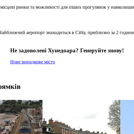
а, місцеві ринки та можливості для піших прогулянок у навколишн
айближчий аеропорт знаходиться в Сібіу, приблизно за 2 години
Не задоволені Хунедоара? Генеруйте знову!
Нове випадкове місто
рямків