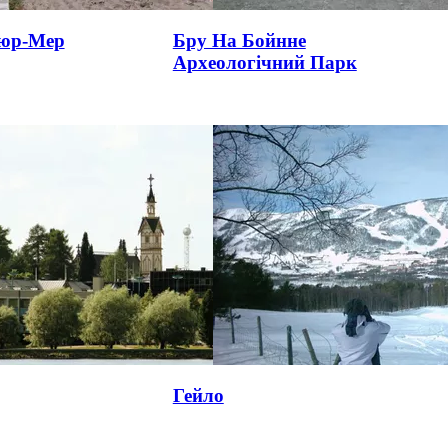
юр-Мер
Бру На Бойнне
Археологічний Парк
Гейло