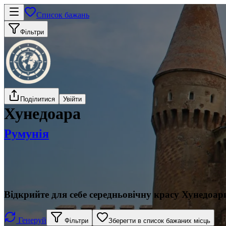
Список бажань
Фільтри
Поділитися
Увійти
Хунедоара
Румунія
Відкрийте для себе середньовічну красу Хунедоар
Генеруй
Фільтри
Зберегти в список бажаних місць