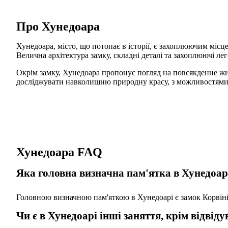
Про Хунедоара
Хунедоара, місто, що потопає в історії, є захоплюючим місц
Велична архітектура замку, складні деталі та захоплюючі лег
Окрім замку, Хунедоара пропонує погляд на повсякденне жит
досліджувати навколишню природну красу, з можливостями 
Хунедоара FAQ
Яка головна визначна пам'ятка в Хунедоар
Головною визначною пам'яткою в Хунедоарі є замок Корвіні
Чи є в Хунедоарі інші заняття, крім відвід