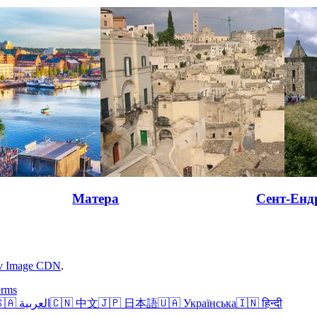
Матера
Сент-Енд
rv Image CDN
.
erms
🇸🇦 العربية
🇨🇳 中文
🇯🇵 日本語
🇺🇦 Українська
🇮🇳 हिन्दी