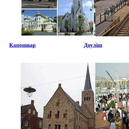
Капошвар
Доуліш