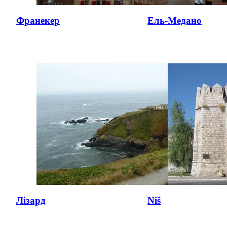
Франекер
Ель-Медано
Лізард
Niš