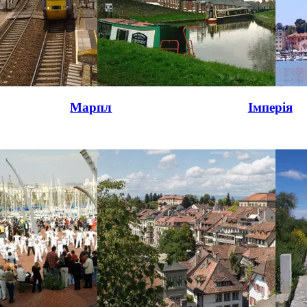
Марпл
Імперія