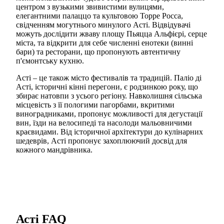
центром з вузькими звивистими вулицями,
елегантними палаццо та культовою Торре Росса,
свідченням могутнього минулого Асті. Відвідувачі
можуть дослідити жваву площу Пьяцца Альфієрі, серце
міста, та відкрити для себе численні енотеки (винні
бари) та ресторани, що пропонують автентичну
п'ємонтську кухню.
Асті – це також місто фестивалів та традицій. Паліо ді
Асті, історичні кінні перегони, є родзинкою року, що
збирає натовпи з усього регіону. Навколишня сільська
місцевість з її пологими пагорбами, вкритими
виноградниками, пропонує можливості для дегустації
вин, їзди на велосипеді та насолоди мальовничими
краєвидами. Від історичної архітектури до кулінарних
шедеврів, Асті пропонує захоплюючий досвід для
кожного мандрівника.
Асті FAQ