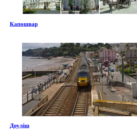
Капошвар
Доуліш