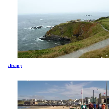
Лізард