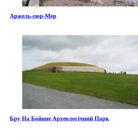
Аржель-сюр-Мер
Бру На Бойнне Археологічний Парк