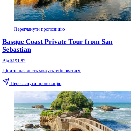
Переглянути пропозицію
Basque Coast Private Tour from San
Sebastian
Від $191.82
Ціни та наявність можуть змінюватися.
Переглянути пропозицію