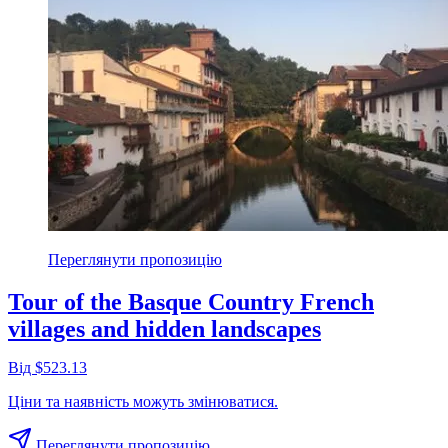
Переглянути пропозицію
Tour of the Basque Country French
villages and hidden landscapes
Від $523.13
Ціни та наявність можуть змінюватися.
Переглянути пропозицію