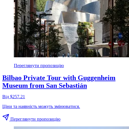
Переглянути пропозицію
Bilbao Private Tour with Guggenheim
Museum from San Sebastián
Від $257.21
Ціни та наявність можуть змінюватися.
Переглянути пропозицію