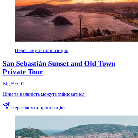
Переглянути пропозицію
San Sebastián Sunset and Old Town
Private Tour
Від $95.91
Ціни та наявність можуть змінюватися.
Переглянути пропозицію