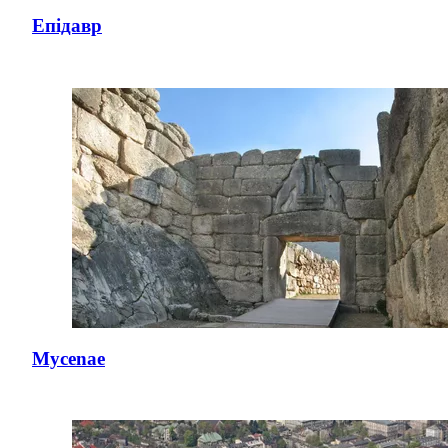
Епідавр
Mycenae