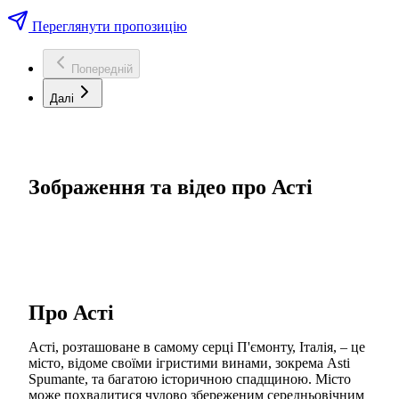
Переглянути пропозицію
Попередній
Далі
Зображення та відео про Асті
Про Асті
Асті, розташоване в самому серці П'ємонту, Італія, – це
місто, відоме своїми ігристими винами, зокрема Asti
Spumante, та багатою історичною спадщиною. Місто
може похвалитися чудово збереженим середньовічним