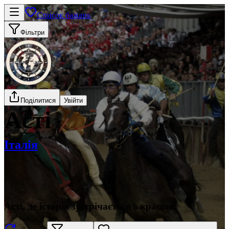
Список бажань
Фільтри
Поділитися
Увійти
Асті
Італія
Асті, де історія зустрічається з красою.