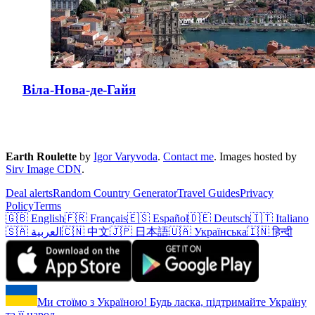
Віла-Нова-де-Гайя
Earth Roulette
by
Igor Varyvoda
.
Contact me
.
Images hosted by
Sirv Image CDN
.
Deal alerts
Random Country Generator
Travel Guides
Privacy
Policy
Terms
🇬🇧 English
🇫🇷 Français
🇪🇸 Español
🇩🇪 Deutsch
🇮🇹 Italiano
🇸🇦 العربية
🇨🇳 中文
🇯🇵 日本語
🇺🇦 Українська
🇮🇳 हिन्दी
Ми стоїмо з Україною! Будь ласка, підтримайте Україну
та її народ.