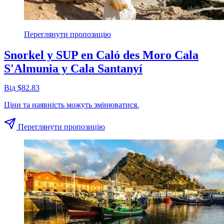
Переглянути пропозицію
Snorkel y SUP en Caló des Moro Cala
S'Almunia y Cala Santanyí
Від $82.83
Ціни та наявність можуть змінюватися.
Переглянути пропозицію