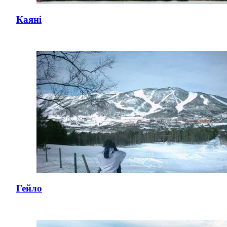
Каяні
Гейло