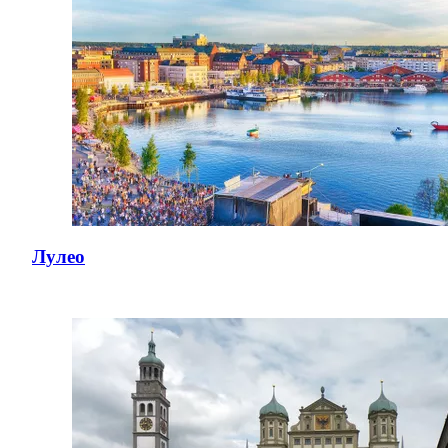
Лулео