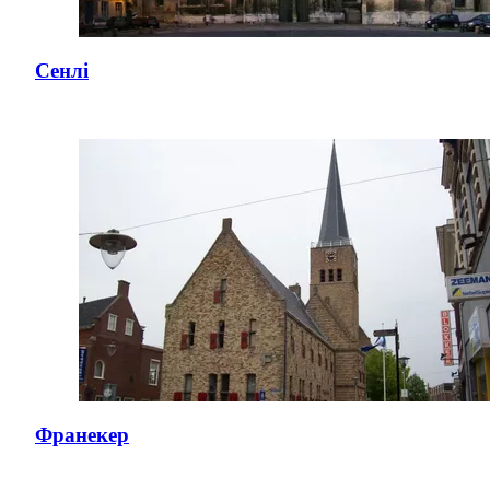
Сенлі
Франекер