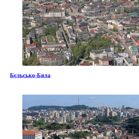
Бєльсько-Бяла