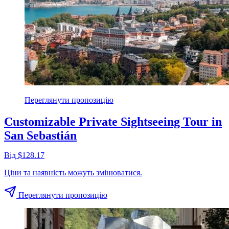
Переглянути пропозицію
Customizable Private Sightseeing Tour in
San Sebastián
Від $128.17
Ціни та наявність можуть змінюватися.
Переглянути пропозицію