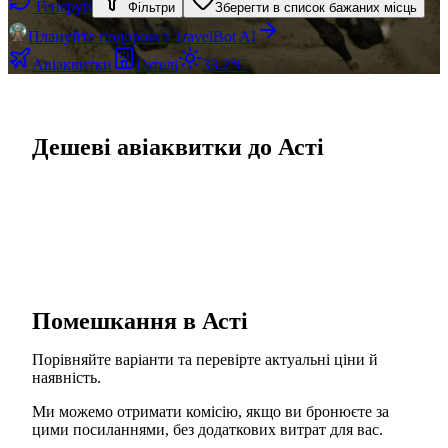
Генеруй
Фільтри
Зберегти в список бажаних місць
Плануйте подорож з TravelBot AI
Авіаквитки
Готелі
33.2°C
Дешеві авіаквитки до Асті
Помешкання в Асті
Порівняйте варіанти та перевірте актуальні ціни й
наявність.
Ми можемо отримати комісію, якщо ви бронюєте за
цими посиланнями, без додаткових витрат для вас.