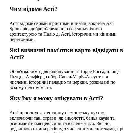
Чим відоме Асті?
Асті відоме своїми ігристими винами, зокрема Asti
Spumante, добре збереженою середньовічною
архітектурою та Паліо ді Асті, історичними кінними
перегонами.
Які визначні пам'ятки варто відвідати в
Асті?
Обов'язковими для відвідування є Торре Росса, площа
Пьяцца Альфієрі, собор Санта-Марія-Ассунта та
численні історичні палаццо та церкви, розкидані по
всьому центру міста.
Яку їжу я можу очікувати в Асті?
Асті пропонує автентичну п'ємонтську кухню,
включаючи такі страви, як аньолотті, банья кауда та
різноманітні місцеві сири та в'ялене м'ясо. Звісно,
родзинкою є вина регіону, з численними енотеками, що