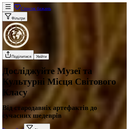
Список бажань
Фільтри
Поділитися
Увійти
Досліджуйте Музеї та
Культурні Місця Світового
Класу
Від стародавніх артефактів до
сучасних шедеврів