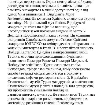
полегшує пересування. Однак центр міста найкраще
досліджувати пішки, оскільки більшість визначних
пам'яток знаходяться в пішій доступності одна від
одної. Чим зайнятися: 1. Відвідайте Моле
Антонелліана: Ця культова будівля є символом Турина
та вміщує Національний музей кіно. Відвідувачі
можуть піднятися на ліфті на вершину, щоб
насолодитися захоплюючими видами на місто. 2.
Дослідіть Королівський палац Турина: Ця колишня
резиденція Савойського дому є об'єктом Світової
спадщини ЮНЕСКО та вміщує деякі з найвражаючих
колекцій мистецтва в Італії. 3. Прогуляйтеся площею
Пьяцца Кастелло: Це одна з найкрасивіших площ
Турина, оточена приголомшливими будівлями,
включаючи Палаццо Реале та Палаццо Мадама. 4.
Побалуйте себе їжею: Турин славиться своїм
шоколадом, трюфелями та вином, тому обов'язково
спробуйте деякі місцеві делікатеси в одному з
численних кафе чи ресторанів міста. 5. Відвідайте
Єгипетський музей: Турин має другий за величиною
Єгипетський музей у світі, з понад 30 000 артефактів,
які пропонують унікальний погляд на
давньоєгипетську культуру. Де зупинитися: Турин має
різноманітні варіанти розміщення, від бюджетних
хостелів до розкішних готелів. Рекомендується