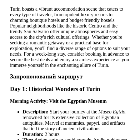
Turin boasts a vibrant accommodation scene that caters to
every type of traveler, from opulent luxury resorts to
charming boutique hotels and budget-friendly hostels.
Popular neighborhoods like the historic Centro and the
trendy San Salvario offer unique atmospheres and easy
access to the city's rich cultural offerings. Whether you're
seeking a romantic getaway or a practical base for
exploration, you'll find a diverse range of options to suit your
needs. For a week-long stay, consider booking in advance to
secure the best deals and enjoy a seamless experience as you
immerse yourself in the enchanting allure of Turin.
Запропонований маршрут
Day 1: Historical Wonders of Turin
Morning Activity: Visit the Egyptian Museum
Description:
Start your journey at the
Museo Egizio
,
renowned for its extensive collection of Egyptian
antiquities. Marvel at mummies, papyri, and artifacts
that tell the story of ancient civilizations.
Duration:
2 hours
Tips:
Arrive early to avoid crowds. Audio guides are