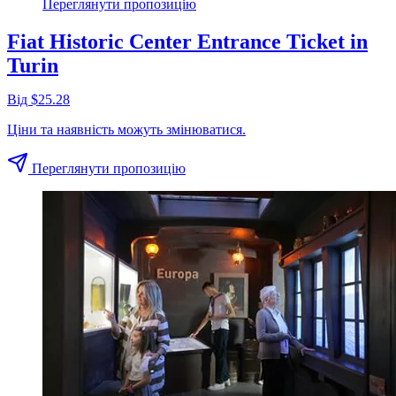
Переглянути пропозицію
Fiat Historic Center Entrance Ticket in
Turin
Від $25.28
Ціни та наявність можуть змінюватися.
Переглянути пропозицію