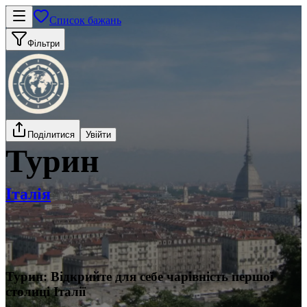
Список бажань
Фільтри
Поділитися
Увійти
Турин
Італія
Турин: Відкрийте для себе чарівність першої
столиці Італії