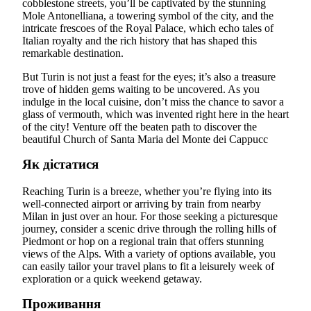
cobblestone streets, you’ll be captivated by the stunning
Mole Antonelliana, a towering symbol of the city, and the
intricate frescoes of the Royal Palace, which echo tales of
Italian royalty and the rich history that has shaped this
remarkable destination.
But Turin is not just a feast for the eyes; it’s also a treasure
trove of hidden gems waiting to be uncovered. As you
indulge in the local cuisine, don’t miss the chance to savor a
glass of vermouth, which was invented right here in the heart
of the city! Venture off the beaten path to discover the
beautiful Church of Santa Maria del Monte dei Cappucc
Як дістатися
Reaching Turin is a breeze, whether you’re flying into its
well-connected airport or arriving by train from nearby
Milan in just over an hour. For those seeking a picturesque
journey, consider a scenic drive through the rolling hills of
Piedmont or hop on a regional train that offers stunning
views of the Alps. With a variety of options available, you
can easily tailor your travel plans to fit a leisurely week of
exploration or a quick weekend getaway.
Проживання