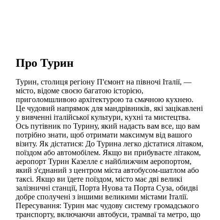
Про Турин
Турин, столиця регіону П'ємонт на півночі Італії, —
місто, відоме своєю багатою історією,
приголомшливою архітектурою та смачною кухнею.
Це чудовий напрямок для мандрівників, які зацікавлені
у вивченні італійської культури, кухні та мистецтва.
Ось путівник по Турину, який надасть вам все, що вам
потрібно знати, щоб отримати максимум від вашого
візиту. Як дістатися: До Турина легко дістатися літаком,
поїздом або автомобілем. Якщо ви прибуваєте літаком,
аеропорт Турин Казелле є найближчим аеропортом,
який з'єднаний з центром міста автобусом-шатлом або
таксі. Якщо ви їдете поїздом, місто має дві великі
залізничні станції, Порта Нуова та Порта Суза, обидві
добре сполучені з іншими великими містами Італії.
Пересування: Турин має чудову систему громадського
транспорту, включаючи автобуси, трамваї та метро, що