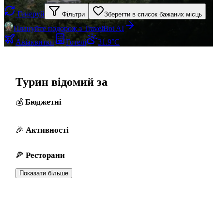
Генеруй
Фільтри
Зберегти в список бажаних місць
Плануйте подорож з TravelBot AI
Авіаквитки
Готелі
31.9°C
Турин відомий за
Бюджетні
Активності
Ресторани
Показати більше