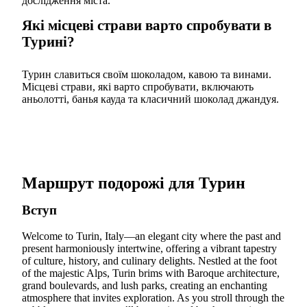
дослідження міста.
Які місцеві страви варто спробувати в
Турині?
Турин славиться своїм шоколадом, кавою та винами.
Місцеві страви, які варто спробувати, включають
аньолотті, банья кауда та класичний шоколад джандуя.
Маршрут подорожі для Турин
Вступ
Welcome to Turin, Italy—an elegant city where the past and
present harmoniously intertwine, offering a vibrant tapestry
of culture, history, and culinary delights. Nestled at the foot
of the majestic Alps, Turin brims with Baroque architecture,
grand boulevards, and lush parks, creating an enchanting
atmosphere that invites exploration. As you stroll through the