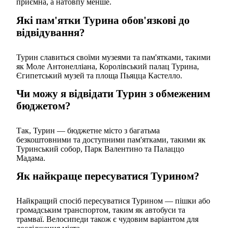
приємна, а натовпу менше.
Які пам'ятки Турина обов'язкові до
відвідування?
Турин славиться своїми музеями та пам'ятками, такими
як Моле Антонелліана, Королівський палац Турина,
Єгипетський музей та площа Пьяцца Кастелло.
Чи можу я відвідати Турин з обмеженим
бюджетом?
Так, Турин — бюджетне місто з багатьма
безкоштовними та доступними пам'ятками, такими як
Туринський собор, Парк Валентино та Палаццо
Мадама.
Як найкраще пересуватися Турином?
Найкращий спосіб пересуватися Турином — пішки або
громадським транспортом, таким як автобуси та
трамваї. Велосипеди також є чудовим варіантом для