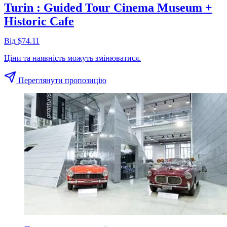
Turin : Guided Tour Cinema Museum +
Historic Cafe
Від $74.11
Ціни та наявність можуть змінюватися.
Переглянути пропозицію