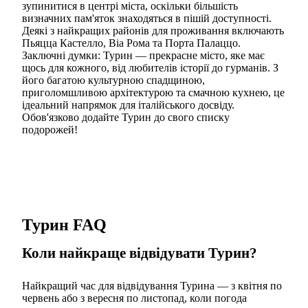
зупинитися в центрі міста, оскільки більшість
визначних пам'яток знаходяться в пішій доступності.
Деякі з найкращих районів для проживання включають
Пьяцца Кастелло, Віа Рома та Порта Палаццо.
Заключні думки: Турин — прекрасне місто, яке має
щось для кожного, від любителів історії до гурманів. З
його багатою культурною спадщиною,
приголомшливою архітектурою та смачною кухнею, це
ідеальний напрямок для італійського досвіду.
Обов'язково додайте Турин до свого списку
подорожей!
Турин FAQ
Коли найкраще відвідувати Турин?
Найкращий час для відвідування Турина — з квітня по
червень або з вересня по листопад, коли погода