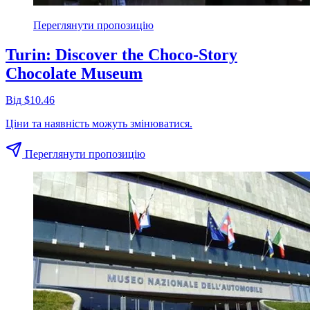
Переглянути пропозицію
Turin: Discover the Choco-Story
Chocolate Museum
Від $10.46
Ціни та наявність можуть змінюватися.
Переглянути пропозицію