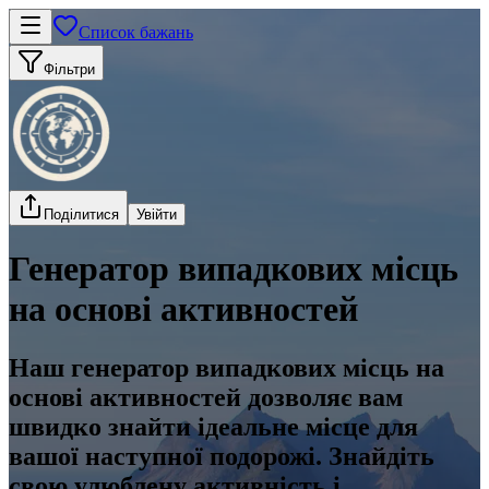
Список бажань
Фільтри
Поділитися
Увійти
Генератор випадкових місць
на основі активностей
Наш генератор випадкових місць на
основі активностей дозволяє вам
швидко знайти ідеальне місце для
вашої наступної подорожі. Знайдіть
свою улюблену активність і