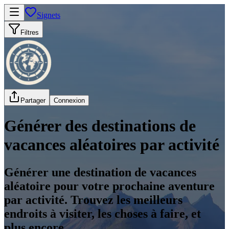
Signets
Filtres
Partager
Connexion
Générer des destinations de
vacances aléatoires par activité
Générer une destination de vacances
aléatoire pour votre prochaine aventure
par activité. Trouvez les meilleurs
endroits à visiter, les choses à faire, et
plus encore.