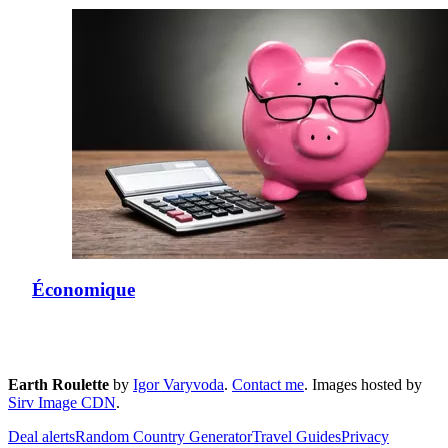
Économique
Earth Roulette
by
Igor Varyvoda
.
Contact me
.
Images hosted by
Sirv Image CDN
.
Deal alerts
Random Country Generator
Travel Guides
Privacy