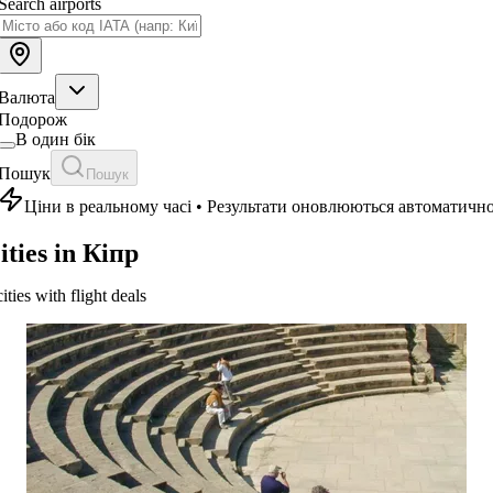
Search airports
Валюта
Подорож
В один бік
Пошук
Пошук
Ціни в реальному часі • Результати оновлюються автоматичн
ities in Кіпр
cities with flight deals