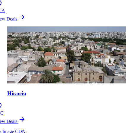
CA
ew Deals
Нікосія
IC
ew Deals
rv Image CDN
.