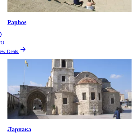
Paphos
FO
ew Deals
Ларнака