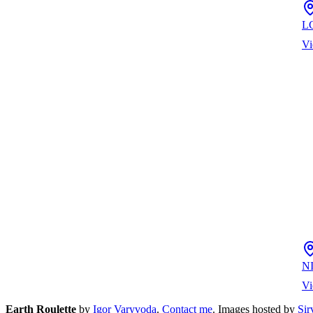
L
Vi
N
Vi
Earth Roulette
by
Igor Varyvoda
.
Contact me
.
Images hosted by
Si