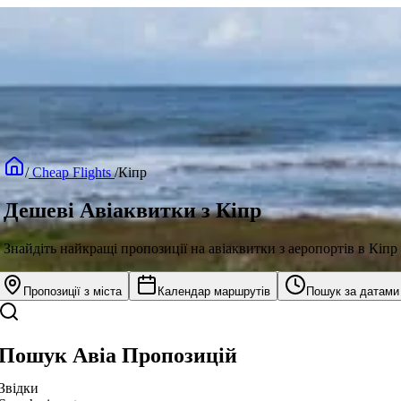
/
Cheap Flights
/
Кіпр
Дешеві Авіаквитки з Кіпр
Знайдіть найкращі пропозиції на авіаквитки з аеропортів в Кіпр
Пропозиції з міста
Календар маршрутів
Пошук за датами
Пошук Авіа Пропозицій
Звідки