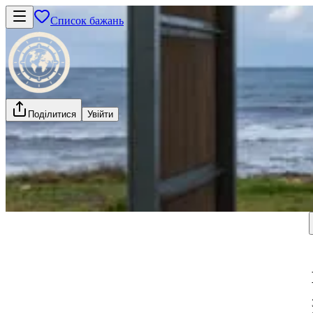
Список бажань
Поділитися
Увійти