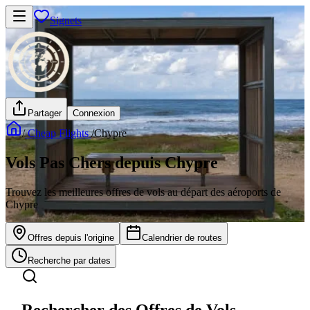
Signets
Partager
Connexion
/
Cheap Flights
/
Chypre
Vols Pas Chers depuis Chypre
Trouvez les meilleures offres de vols au départ des aéroports de
Chypre
Offres depuis l'origine
Calendrier de routes
Recherche par dates
Rechercher des Offres de Vols