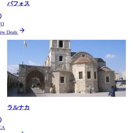
パフォス
FO
ew Deals
ラルナカ
CA