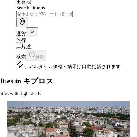
出発地
Search airports
通貨
旅行
片道
検索
検索
リアルタイム価格 • 結果は自動更新されます
ities in キプロス
cities with flight deals