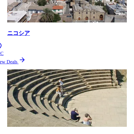
ニコシア
IC
ew Deals