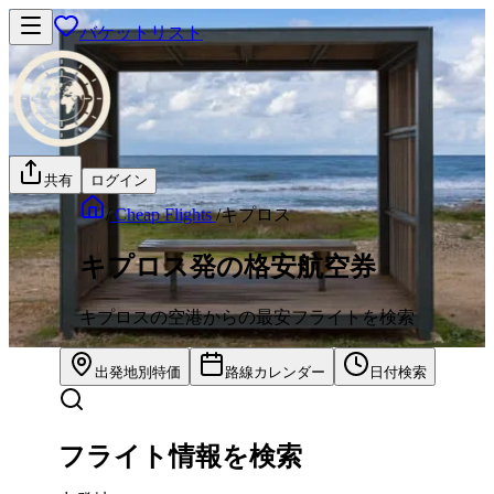
バケットリスト
共有
ログイン
/
Cheap Flights
/
キプロス
キプロス発の格安航空券
キプロスの空港からの最安フライトを検索
出発地別特価
路線カレンダー
日付検索
フライト情報を検索