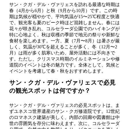
サン・クガ・デル・ヴァリェスを訪れる最適な時期は
春（4月から6月）と秋（9月から10月）です。この時
期は気候が穏やかで、平均気温が15〜25℃程度と快適
で、観光客も夏のピーク時ほど混雑しません。春には
花々が咲き乱れ、コルセラーダ公園でのハイキングが
特に心地よく、秋は収穫の季節で地元の祭りや新鮮な
食材を楽しめます。一方、夏（7月〜8月）は暑さが厳
しく、気温が30℃を超えることが多く、冬（12月〜2
月）は雨が多く肌寒いため、屋外活動には不向きで
す。ただし、クリスマス時期のイルミネーションや修
道院のイベントは冬の魅力です。全体として、気候と
イベントを考慮して春・秋をおすすめします。
サン・クガ・デル・ヴァリェスで必見
の観光スポットは何ですか？
サン・クガ・デル・ヴァリェスの必見スポットは、ま
ずユネスコ世界遺産のサン・クガ修道院です。12世紀
のロマネスク建築が美しく、内部の回廊や図書館は中
世の雰囲気を存分に味わえます。次に、コルセラーダ