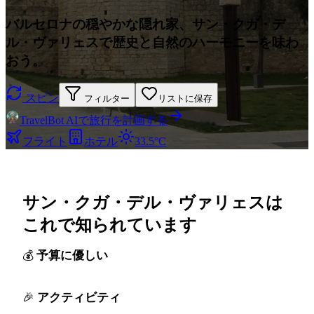
バルセロナの穏やかな隠れ家、サン・クガ・デ
ル・ヴァリェスで歴史と自然のハーモニーを味わ
おう。
スピン
フィルター
リストに保存
TravelBot AIで旅行を計画する
フライト
ホテル
33.5°C
サン・クガ・デル・ヴァリェスは
これで知られています
予算に優しい
アクティビティ