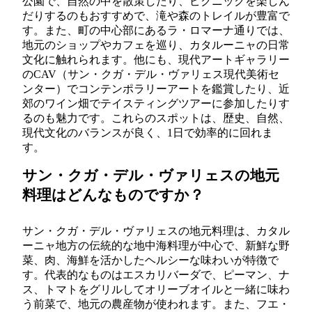
公園で、自然の中を散策したり、ピクニックを楽しん
だりするのもおすすめで、滝や森のトレイルが豊富で
す。また、町の中心部にあるラ・ロマーナ通りでは、
地元のショップやカフェを巡り、カタルーニャの日常
文化に触れられます。他にも、現代アートギャラリー
のCAV（サン・クガ・デル・ヴァリェス現代美術セ
ンター）でコンテンポラリーアートを鑑賞したり、近
郊のワイン畑でテイスティングツアーに参加したりす
るのも魅力です。これらのスポットは、歴史、自然、
現代文化のバランスが良く、1日で効率的に回れま
す。
サン・クガ・デル・ヴァリェスの地元
料理はどんなものですか？
サン・クガ・デル・ヴァリェスの地元料理は、カタル
ーニャ地方の伝統的な地中海料理が中心で、新鮮な野
菜、肉、海鮮を活かしたヘルシーな味わいが特徴で
す。代表的なものはエスカリバーダで、ピーマン、ナ
ス、トマトをグリルしてオリーブオイルと一緒に味わ
う前菜で、地元の農産物が使われます。また、フエ・