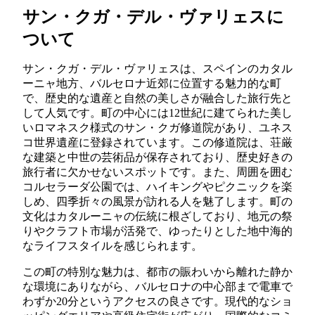
サン・クガ・デル・ヴァリェスに
ついて
サン・クガ・デル・ヴァリェスは、スペインのカタル
ーニャ地方、バルセロナ近郊に位置する魅力的な町
で、歴史的な遺産と自然の美しさが融合した旅行先と
して人気です。町の中心には12世紀に建てられた美し
いロマネスク様式のサン・クガ修道院があり、ユネス
コ世界遺産に登録されています。この修道院は、荘厳
な建築と中世の芸術品が保存されており、歴史好きの
旅行者に欠かせないスポットです。また、周囲を囲む
コルセラーダ公園では、ハイキングやピクニックを楽
しめ、四季折々の風景が訪れる人を魅了します。町の
文化はカタルーニャの伝統に根ざしており、地元の祭
りやクラフト市場が活発で、ゆったりとした地中海的
なライフスタイルを感じられます。
この町の特別な魅力は、都市の賑わいから離れた静か
な環境にありながら、バルセロナの中心部まで電車で
わずか20分というアクセスの良さです。現代的なショ