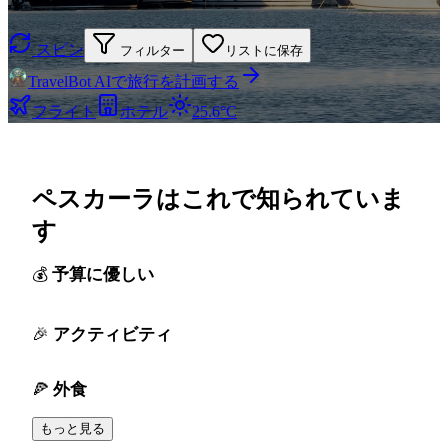
スピン
フィルター
リストに保存
TravelBot AIで旅行を計画する
フライト
ホテル
25.6°C
ペスカーラはこれで知られていま
す
予算に優しい
アクティビティ
外食
もっと見る