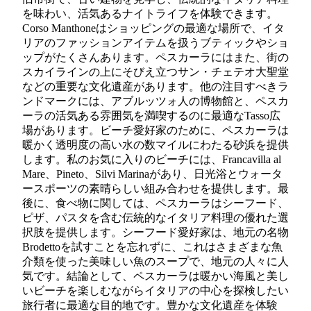
を味わい、活気あるナイトライフを体験できます。
Corso Manthoneはショッピングの最適な場所で、イタ
リアのファッションアイテムを扱うブティックやショ
ップがたくさんあります。ペスカーラにはまた、街の
スカイラインの上にそびえ立つサン・チェテオ大聖堂
などの重要な文化遺産があります。他の注目すべきラ
ンドマークには、アブルッツォ人の博物館と、ペスカ
ーラの活気ある雰囲気を満喫するのに最適なTasso広
場があります。ビーチ愛好家のために、ペスカーラは
暖かく透明度の高い水の数マイルにわたる砂浜を提供
します。私のお気に入りのビーチには、Francavilla al
Mare、Pineto、Silvi Marinaがあり、日光浴とウォータ
ースポーツの素晴らしい組み合わせを提供します。最
後に、食べ物に関しては、ペスカーラはシーフード、
ピザ、パスタを含む伝統的なイタリア料理の優れた選
択肢を提供します。シーフード愛好家は、地元の名物
Brodettoを試すことを忘れずに、これはさまざまな魚
介類を使った美味しい魚のスープで、地元の人々に人
気です。結論として、ペスカーラは暖かい海風と美し
いビーチを楽しむながらイタリアの中心を探検したい
旅行者に最適な目的地です。豊かな文化遺産を体験