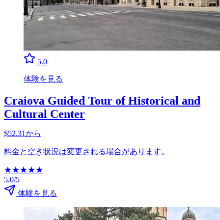
5.0
体験を見る
Craiova Guided Tour of Historical and
Cultural Center
$52.31から
料金と空き状況は変更される場合があります。
★
★
★
★
★
5.0/5
体験を見る