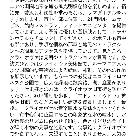
ニアの田園地帯を通る風光明媚な旅を楽しめます。宿
泊先：贅沢と利便性を求めるなら、ラマダホテルをお
すすめします。市中心部に位置し、24時間ルームサー
ビス、館内レストラン、フィットネスセンターを提供
しています。より予算に優しい選択肢として、トラヤ
ンホテルをチェックしてください。このホテルも市中
心部にあり、手頃な価格の部屋と地元のアトラクショ
ンへの簡単なアクセスを提供しています。見どころ：
クライオヴァは見所やアトラクションが豊富です。必
訪のひとつはクライオヴァ美術館で、ルーマニア人お
よび国際的な芸術家による絵画、彫刻、その他の作品
を展示しています。もう一つの必見はニコライ・ロマ
ネスク公園で、広大な緑地に散策路、湖、庭園があり
ます。歴史好きの方は、クライオヴァ旧市街を訪れて
ください。狭い通りを歩き、「マドナ・ドゥドゥ」教
会や旧市庁舎などの美しい建築を鑑賞しましょう。最
後に、クライオヴァの音楽噴水を見逃さないでくださ
い。市中心部に位置するこの印象的な水の噴水は、水
が音楽のリズムに合わせて踊り、色とりどりのライト
が輝く本物の見事な光景です。食事処：クライオヴァ
で外食するなら、失望することはありません。人気の