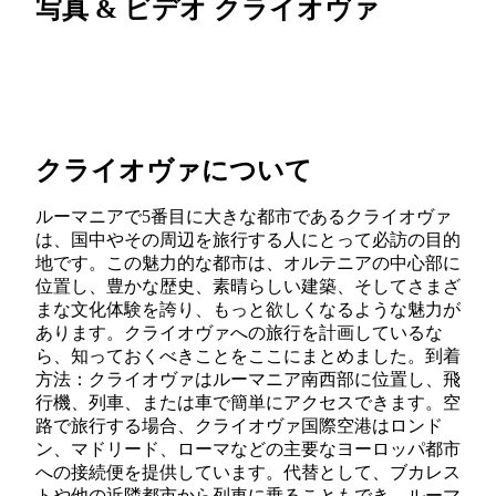
写真 & ビデオ クライオヴァ
クライオヴァについて
ルーマニアで5番目に大きな都市であるクライオヴァ
は、国中やその周辺を旅行する人にとって必訪の目的
地です。この魅力的な都市は、オルテニアの中心部に
位置し、豊かな歴史、素晴らしい建築、そしてさまざ
まな文化体験を誇り、もっと欲しくなるような魅力が
あります。クライオヴァへの旅行を計画しているな
ら、知っておくべきことをここにまとめました。到着
方法：クライオヴァはルーマニア南西部に位置し、飛
行機、列車、または車で簡単にアクセスできます。空
路で旅行する場合、クライオヴァ国際空港はロンド
ン、マドリード、ローマなどの主要なヨーロッパ都市
への接続便を提供しています。代替として、ブカレス
トや他の近隣都市から列車に乗ることもでき、ルーマ