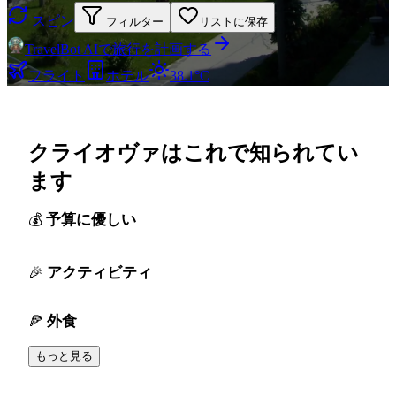
スピン
フィルター
リストに保存
TravelBot AIで旅行を計画する
フライト
ホテル
38.1°C
クライオヴァはこれで知られてい
ます
予算に優しい
アクティビティ
外食
もっと見る