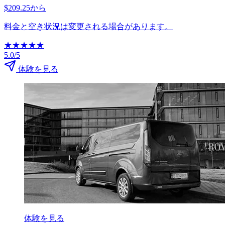
$209.25から
料金と空き状況は変更される場合があります。
★
★
★
★
★
5.0/5
体験を見る
体験を見る