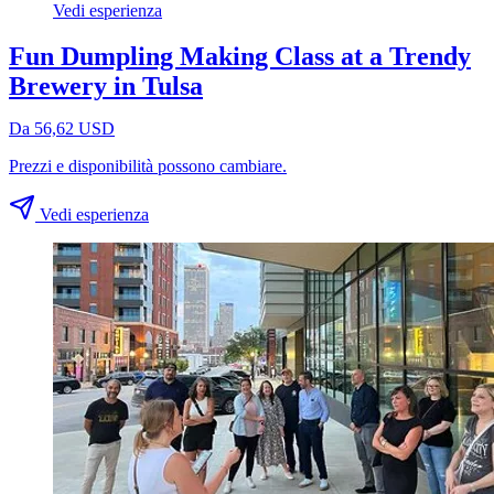
Vedi esperienza
Fun Dumpling Making Class at a Trendy
Brewery in Tulsa
Da 56,62 USD
Prezzi e disponibilità possono cambiare.
Vedi esperienza