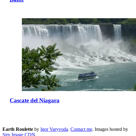
Cascate del Niagara
Earth Roulette
by
Igor Varyvoda
.
Contact me
.
Images hosted by
Sirv Image CDN
.