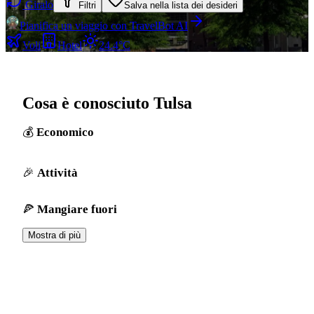
Giralo
Filtri
Salva nella lista dei desideri
Pianifica un viaggio con TravelBot AI
Voli
Hotel
24.4°C
Cosa è conosciuto Tulsa
Economico
Attività
Mangiare fuori
Mostra di più