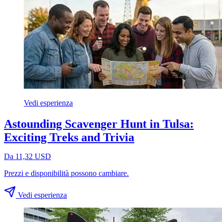
Vedi esperienza
Astounding Scavenger Hunt in Tulsa:
Exciting Treks and Trivia
Da 11,32 USD
Prezzi e disponibilità possono cambiare.
Vedi esperienza