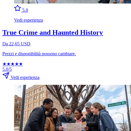
5.0
Vedi esperienza
True Crime and Haunted History
Da 22,65 USD
Prezzi e disponibilità possono cambiare.
★
★
★
★
★
5.0/5
Vedi esperienza