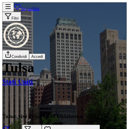
Segnalibri
Filtri
Condividi
Accedi
Tulsa
Stati Uniti
Tulsa: vivi il cuore dell'Oklahoma.