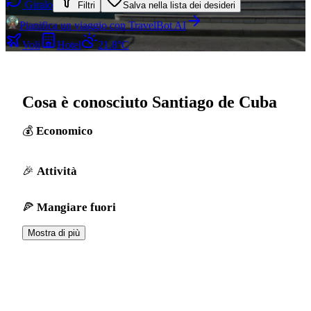
Giralo
Filtri
Salva nella lista dei desideri
Pianifica un viaggio con TravelBot AI
Voli
Hotel
21.8°C
Cosa è conosciuto Santiago de Cuba
Economico
Attività
Mangiare fuori
Mostra di più