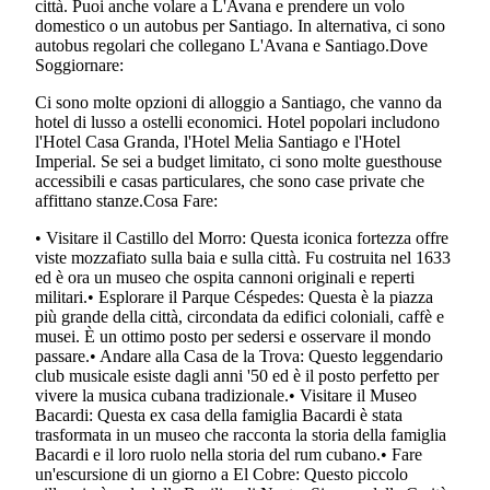
città. Puoi anche volare a L'Avana e prendere un volo
domestico o un autobus per Santiago. In alternativa, ci sono
autobus regolari che collegano L'Avana e Santiago.Dove
Soggiornare:
Ci sono molte opzioni di alloggio a Santiago, che vanno da
hotel di lusso a ostelli economici. Hotel popolari includono
l'Hotel Casa Granda, l'Hotel Melia Santiago e l'Hotel
Imperial. Se sei a budget limitato, ci sono molte guesthouse
accessibili e casas particulares, che sono case private che
affittano stanze.Cosa Fare:
• Visitare il Castillo del Morro: Questa iconica fortezza offre
viste mozzafiato sulla baia e sulla città. Fu costruita nel 1633
ed è ora un museo che ospita cannoni originali e reperti
militari.• Esplorare il Parque Céspedes: Questa è la piazza
più grande della città, circondata da edifici coloniali, caffè e
musei. È un ottimo posto per sedersi e osservare il mondo
passare.• Andare alla Casa de la Trova: Questo leggendario
club musicale esiste dagli anni '50 ed è il posto perfetto per
vivere la musica cubana tradizionale.• Visitare il Museo
Bacardi: Questa ex casa della famiglia Bacardi è stata
trasformata in un museo che racconta la storia della famiglia
Bacardi e il loro ruolo nella storia del rum cubano.• Fare
un'escursione di un giorno a El Cobre: Questo piccolo