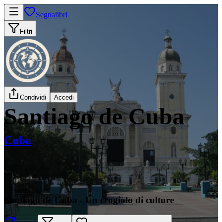
Segnalibri
Filtri
Condividi
Accedi
Santiago de Cuba
Cuba
Santiago de Cuba - Un crogiolo di culture