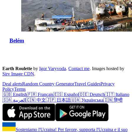
Belém
Earth Roulette
by
Igor Varyvoda
.
Contact me
.
Images hosted by
Sirv Image CDN
.
Deal alerts
Random Country Generator
Travel Guides
Privacy
Policy
Terms
🇬🇧 English
🇫🇷 Français
🇪🇸 Español
🇩🇪 Deutsch
🇮🇹 Italiano
🇸🇦 العربية
🇨🇳 中文
🇯🇵 日本語
🇺🇦 Українська
🇮🇳 हिन्दी
Sosteniamo l'Ucraina! Per favore, supporta l'Ucraina e il suo