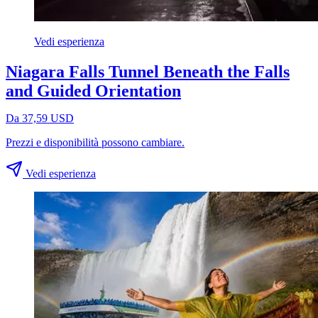
Vedi esperienza
Niagara Falls Tunnel Beneath the Falls
and Guided Orientation
Da 37,59 USD
Prezzi e disponibilità possono cambiare.
Vedi esperienza