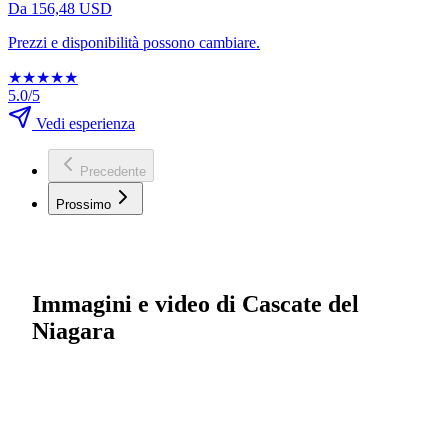
Da 156,48 USD
Prezzi e disponibilità possono cambiare.
★
★
★
★
★
5.0/5
Vedi esperienza
Precedente
Prossimo
Immagini e video di Cascate del
Niagara