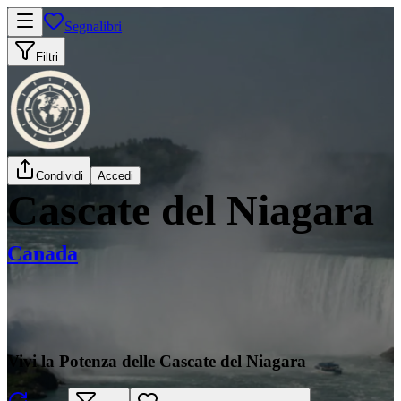
Segnalibri
Filtri
Condividi
Accedi
Cascate del Niagara
Canada
Vivi la Potenza delle Cascate del Niagara