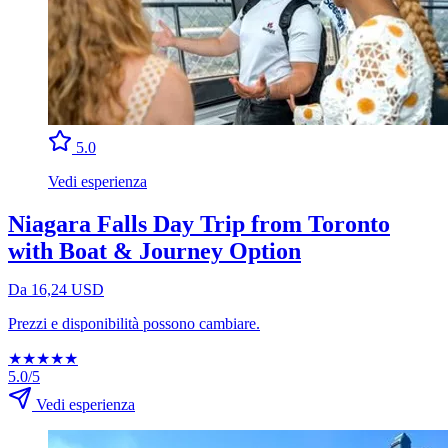
5.0
Vedi esperienza
Niagara Falls Day Trip from Toronto
with Boat & Journey Option
Da 16,24 USD
Prezzi e disponibilità possono cambiare.
★
★
★
★
★
5.0/5
Vedi esperienza