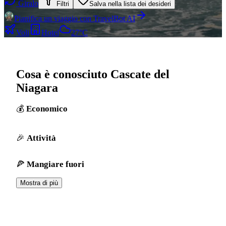
Giralo
Filtri
Salva nella lista dei desideri
Pianifica un viaggio con TravelBot AI
Voli
Hotel
27°C
Cosa è conosciuto Cascate del
Niagara
Economico
Attività
Mangiare fuori
Mostra di più