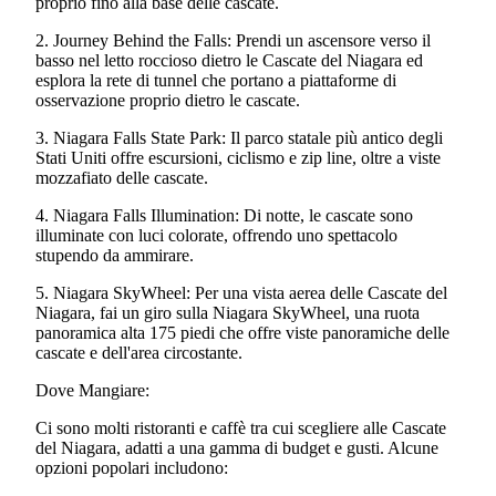
proprio fino alla base delle cascate.
2. Journey Behind the Falls: Prendi un ascensore verso il
basso nel letto roccioso dietro le Cascate del Niagara ed
esplora la rete di tunnel che portano a piattaforme di
osservazione proprio dietro le cascate.
3. Niagara Falls State Park: Il parco statale più antico degli
Stati Uniti offre escursioni, ciclismo e zip line, oltre a viste
mozzafiato delle cascate.
4. Niagara Falls Illumination: Di notte, le cascate sono
illuminate con luci colorate, offrendo uno spettacolo
stupendo da ammirare.
5. Niagara SkyWheel: Per una vista aerea delle Cascate del
Niagara, fai un giro sulla Niagara SkyWheel, una ruota
panoramica alta 175 piedi che offre viste panoramiche delle
cascate e dell'area circostante.
Dove Mangiare:
Ci sono molti ristoranti e caffè tra cui scegliere alle Cascate
del Niagara, adatti a una gamma di budget e gusti. Alcune
opzioni popolari includono: