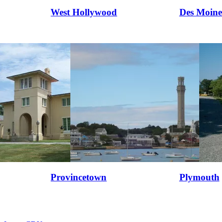
West Hollywood
Des Moine
Provincetown
Plymouth