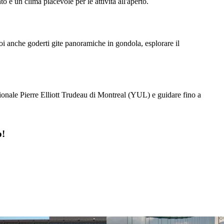
 e un clima piacevole per le attività all'aperto.
oi anche goderti gite panoramiche in gondola, esplorare il
onale Pierre Elliott Trudeau di Montreal (YUL) e guidare fino a
o!