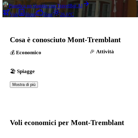
Pianifica un viaggio con TravelBot AI
Voli
Hotel
Tour
26.6°C
Cosa è conosciuto Mont-Tremblant
Attività
Economico
Spiagge
Mostra di più
Voli economici per Mont-Tremblant