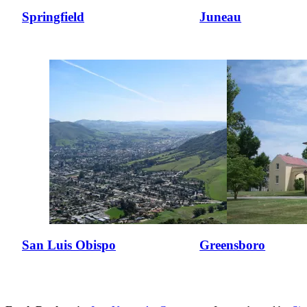
Springfield
Juneau
San Luis Obispo
Greensboro