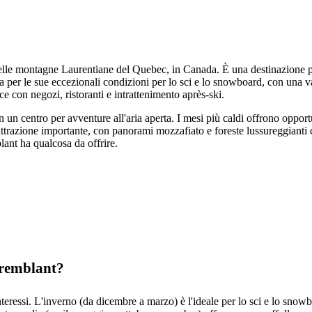
elle montagne Laurentiane del Quebec, in Canada. È una destinazione per
osa per le sue eccezionali condizioni per lo sci e lo snowboard, con una varie
e con negozi, ristoranti e intrattenimento après-ski.
 un centro per avventure all'aria aperta. I mesi più caldi offrono opport
trazione importante, con panorami mozzafiato e foreste lussureggianti ch
ant ha qualcosa da offrire.
Tremblant?
teressi. L'inverno (da dicembre a marzo) è l'ideale per lo sci e lo snowb