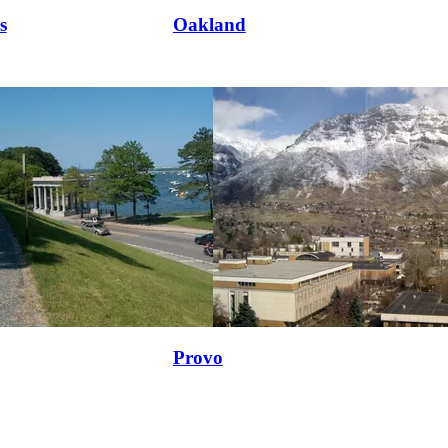
s
Oakland
Provo