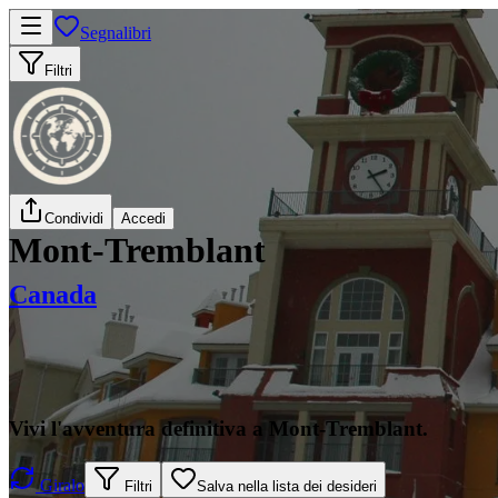
Segnalibri
Filtri
Condividi
Accedi
Mont-Tremblant
Canada
Vivi l'avventura definitiva a Mont-Tremblant.
Giralo
Filtri
Salva nella lista dei desideri