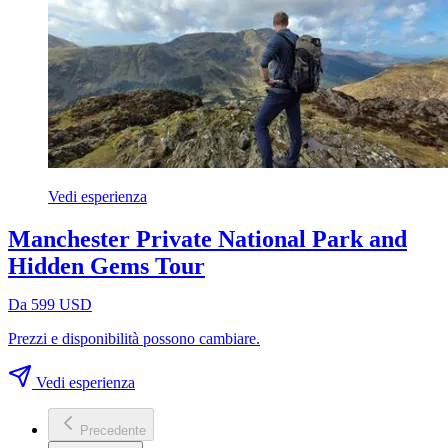
Vedi esperienza
Manchester Private National Park and
Hidden Gems Tour
Da 599 USD
Prezzi e disponibilità possono cambiare.
Vedi esperienza
Precedente