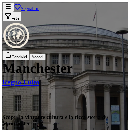
Segnalibri
Filtri
Condividi
Accedi
Manchester
Regno Unito
Scopri la vibrante cultura e la ricca storia di
Manchester