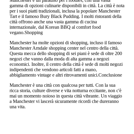
Manchester è un paradiso per i foodies, con una vasta
gamma di opzioni culinarie disponibili in città. La città è nota
per i suoi piatti tradizionali, inclusa la popolare Manchester
Tart e il famoso Bury Black Pudding. I molti ristoranti della
città offrono anche una vasta gamma di cucina
internazionale, dal Korean BBQ al comfort food
vegano.Shopping
Manchester ha molte opzioni di shopping, incluso il famoso
Manchester Arndale shopping center nel centro della città.
Questa mecca dello shopping di sei piani è sede di oltre 200
negozi che vanno dalla moda di alta gamma a negozi
economici. Inoltre, il centro della città è sede di molti negozi
indipendenti che vendono articoli fatti a mano,
abbigliamento vintage e altri ritrovamenti unici.Conclusione
Manchester è una città con qualcosa per tutti. Con la sua
ricca storia, culture diverse e vita notturna eccitante, non c'è
mai un momento noioso in questa città vibrante. Un viaggio
a Manchester vi lascerà sicuramente ricordi che dureranno
una vita.