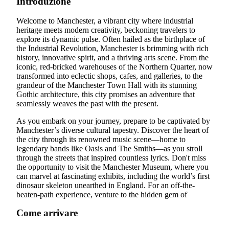
Introduzione
Welcome to Manchester, a vibrant city where industrial
heritage meets modern creativity, beckoning travelers to
explore its dynamic pulse. Often hailed as the birthplace of
the Industrial Revolution, Manchester is brimming with rich
history, innovative spirit, and a thriving arts scene. From the
iconic, red-bricked warehouses of the Northern Quarter, now
transformed into eclectic shops, cafes, and galleries, to the
grandeur of the Manchester Town Hall with its stunning
Gothic architecture, this city promises an adventure that
seamlessly weaves the past with the present.
As you embark on your journey, prepare to be captivated by
Manchester’s diverse cultural tapestry. Discover the heart of
the city through its renowned music scene—home to
legendary bands like Oasis and The Smiths—as you stroll
through the streets that inspired countless lyrics. Don't miss
the opportunity to visit the Manchester Museum, where you
can marvel at fascinating exhibits, including the world’s first
dinosaur skeleton unearthed in England. For an off-the-
beaten-path experience, venture to the hidden gem of
Come arrivare