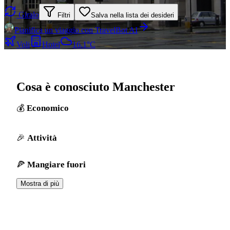
Giralo
Filtri
Salva nella lista dei desideri
Pianifica un viaggio con TravelBot AI
Voli
Hotel
16.1°C
Cosa è conosciuto Manchester
Economico
Attività
Mangiare fuori
Mostra di più