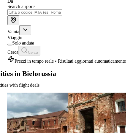
Da
Search airports
Valuta
Viaggio
Solo andata
Cerca
Cerca
Prezzi in tempo reale • Risultati aggiornati automaticamente
ities in Bielorussia
cities with flight deals