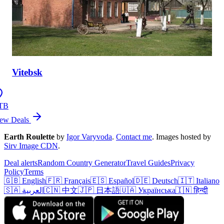
Vitebsk
TB
ew Deals
Earth Roulette
by
Igor Varyvoda
.
Contact me
.
Images hosted by
Sirv Image CDN
.
Deal alerts
Random Country Generator
Travel Guides
Privacy
Policy
Terms
🇬🇧 English
🇫🇷 Français
🇪🇸 Español
🇩🇪 Deutsch
🇮🇹 Italiano
🇸🇦 العربية
🇨🇳 中文
🇯🇵 日本語
🇺🇦 Українська
🇮🇳 हिन्दी