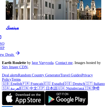
مينسك
SQ
HP
ew Deals
Earth Roulette
by
Igor Varyvoda
.
Contact me
.
Images hosted by
Sirv Image CDN
.
Deal alerts
Random Country Generator
Travel Guides
Privacy
Policy
Terms
🇬🇧 English
🇫🇷 Français
🇪🇸 Español
🇩🇪 Deutsch
🇮🇹 Italiano
🇮🇳 हिन्दी
🇺🇦 Українська
🇯🇵 日本語
🇨🇳 中文
🇸🇦 العربية