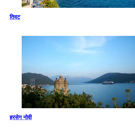
तिवट
हरसेग नोवी