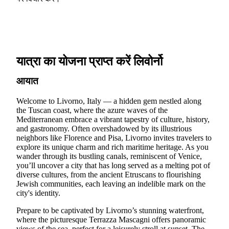
यात्रा का योजना प्राप्त करें लिवोर्नो
आयात
Welcome to Livorno, Italy — a hidden gem nestled along
the Tuscan coast, where the azure waves of the
Mediterranean embrace a vibrant tapestry of culture, history,
and gastronomy. Often overshadowed by its illustrious
neighbors like Florence and Pisa, Livorno invites travelers to
explore its unique charm and rich maritime heritage. As you
wander through its bustling canals, reminiscent of Venice,
you’ll uncover a city that has long served as a melting pot of
diverse cultures, from the ancient Etruscans to flourishing
Jewish communities, each leaving an indelible mark on the
city's identity.
Prepare to be captivated by Livorno’s stunning waterfront,
where the picturesque Terrazza Mascagni offers panoramic
views of the sea, perfect for a leisurely stroll at sunset. The