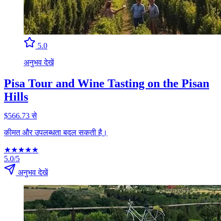
5.0
अनुभव देखें
Pisa Tour and Wine Tasting on the Pisan
Hills
$566.73 से
कीमत और उपलब्धता बदल सकती है।
★
★
★
★
★
5.0/5
अनुभव देखें