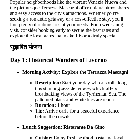
Popular neighborhoods like the vibrant Venezia Nuova and
the picturesque Terrazza Mascagni offer unique atmospheres
and easy access to the city’s attractions. Whether you're
seeking a romantic getaway or a cost-effective stay, you'll
find plenty of options to suit your needs. For a week-long
visit, consider booking early to secure the best rates and
explore the local gems that make Livorno truly special.
सुझावित योजना
Day 1: Historical Wonders of Livorno
Morning Activity:
Explore the Terrazza Mascagni
Description:
Start your day with a stroll along
this stunning seaside terrace, which offers
breathtaking views of the Tyrrhenian Sea. The
patterned black and white tiles are iconic.
Duration:
1 hour
Tip:
Arrive early for a peaceful experience
before the crowds.
Lunch Suggestion:
Ristorante Da Gino
Cuisine:
Enjoy fresh seafood pasta and local