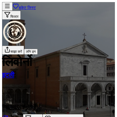
बकेट लिस्ट
फिल्टर
साझा करें
लॉग इन
लिवोर्नो
इटली
जहां समुद्र बोलता है