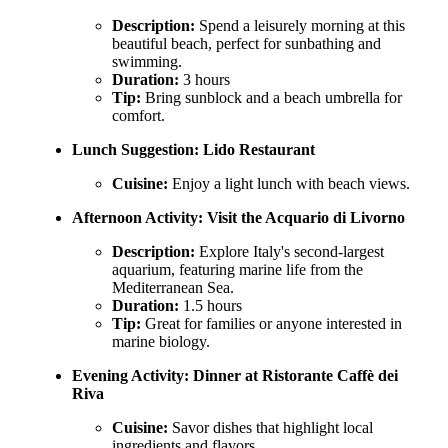
Description:
Spend a leisurely morning at this
beautiful beach, perfect for sunbathing and
swimming.
Duration:
3 hours
Tip:
Bring sunblock and a beach umbrella for
comfort.
Lunch Suggestion:
Lido Restaurant
Cuisine:
Enjoy a light lunch with beach views.
Afternoon Activity:
Visit the Acquario di Livorno
Description:
Explore Italy's second-largest
aquarium, featuring marine life from the
Mediterranean Sea.
Duration:
1.5 hours
Tip:
Great for families or anyone interested in
marine biology.
Evening Activity:
Dinner at Ristorante Caffè dei
Riva
Cuisine:
Savor dishes that highlight local
ingredients and flavors.