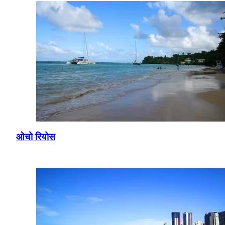
ओचो रियोस