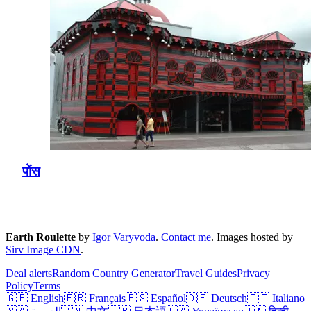
पोंस
Earth Roulette
by
Igor Varyvoda
.
Contact me
.
Images hosted by
Sirv Image CDN
.
Deal alerts
Random Country Generator
Travel Guides
Privacy
Policy
Terms
🇬🇧 English
🇫🇷 Français
🇪🇸 Español
🇩🇪 Deutsch
🇮🇹 Italiano