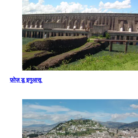
फ़ोज़ डू इगुआसू