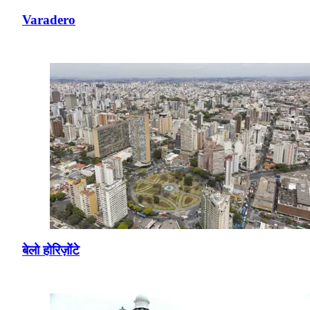
Varadero
बेलो होरिज़ोंटे