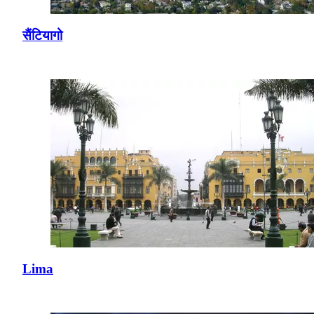
सैंटियागो
Lima