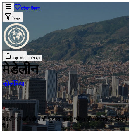
बकेट लिस्ट
फिल्टर
साझा करें
लॉग इन
मेडेलीन
कोलंबिया
मेडेलीन: जहाँ एंडीज़ की सुंदरता शहरी जीवन की जीवंतता से मिलती
है।