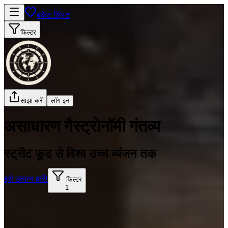
बकेट लिस्ट
फिल्टर
साझा करें
लॉग इन
असाधारण गैस्ट्रोनॉमी गंतव्य
स्ट्रीट फूड से विश्व उच्च व्यंजन तक
इसे उत्पन्न करें!
फिल्टर
1