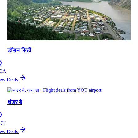
डॉसन सिटी
DA
ew Deals
थंडर बे
QT
ew Deals