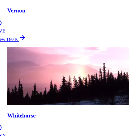
Vernon
VE
ew Deals
Whitehorse
XY