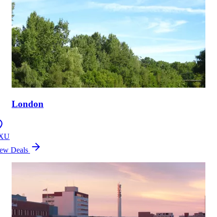
London
XU
ew Deals