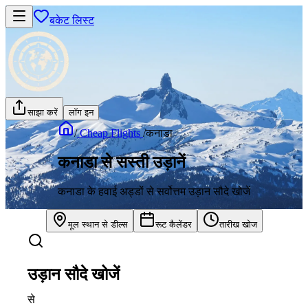
बकेट लिस्ट
साझा करें
लॉग इन
/
Cheap Flights
/
कनाडा
कनाडा से सस्ती उड़ानें
कनाडा के हवाई अड्डों से सर्वोत्तम उड़ान सौदे खोजें
मूल स्थान से डील्स
रूट कैलेंडर
तारीख खोज
उड़ान सौदे खोजें
से