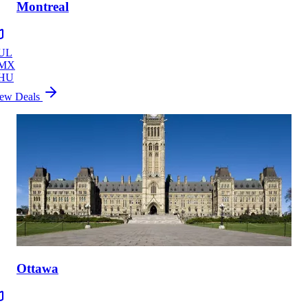
Montreal
UL
MX
HU
ew Deals
Ottawa