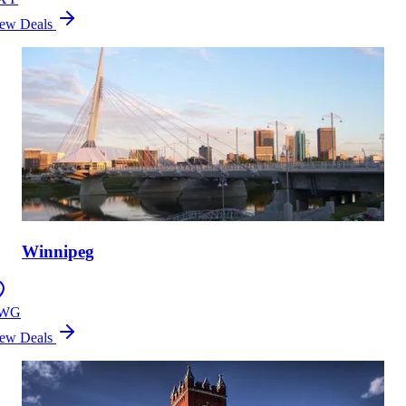
ew Deals
Winnipeg
WG
ew Deals