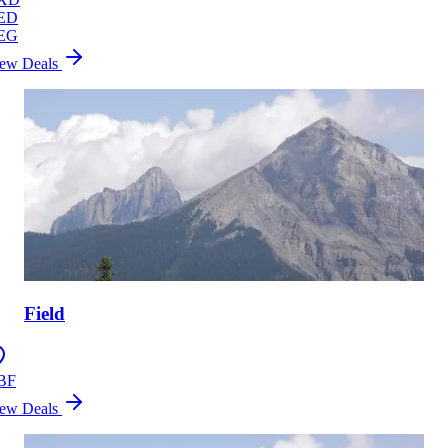
ED
EG
ew Deals
Field
BF
ew Deals