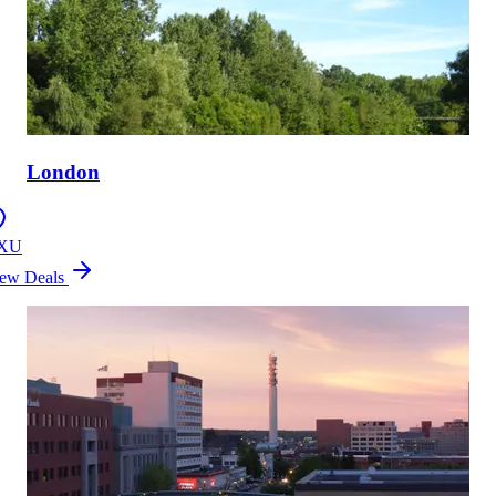
London
XU
ew Deals