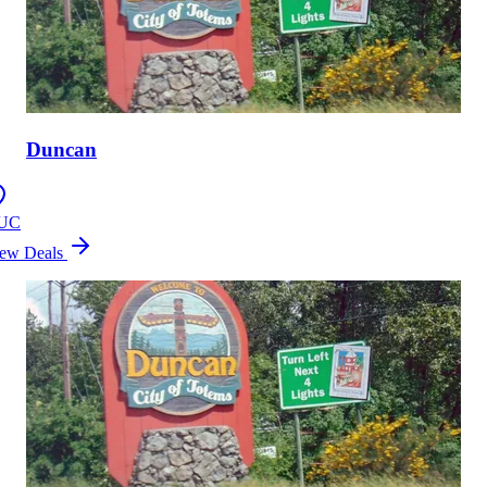
Duncan
UC
ew Deals