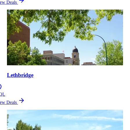
ew Deals
Lethbridge
QL
ew Deals