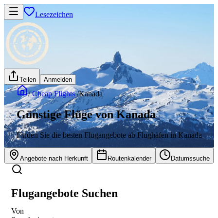
Lesezeichen
Teilen
Anmelden
/
Cheap Flights
/
Kanada
Günstige Flüge von Kanada
Finden Sie die besten Flugangebote ab Flughäfen in Kanada
Angebote nach Herkunft
Routenkalender
Datumssuche
Flugangebote Suchen
Von