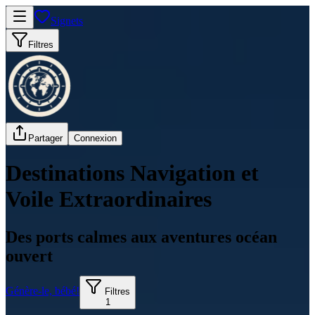
Signets
Filtres
Partager
Connexion
Destinations Navigation et
Voile Extraordinaires
Des ports calmes aux aventures océan
ouvert
Génère-le, bébé!
Filtres
1