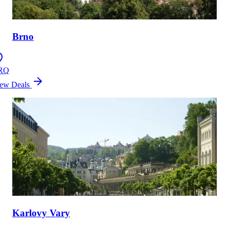
Brno
RQ
ew Deals
Karlovy Vary