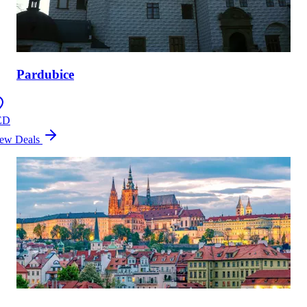
Pardubice
ED
ew Deals