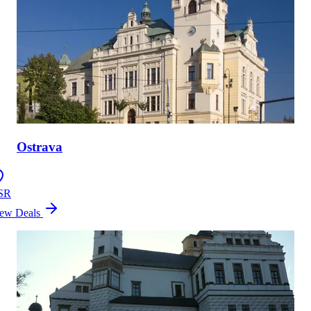
Ostrava
SR
ew Deals