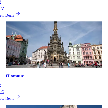
LV
ew Deals
Olomouc
LO
ew Deals