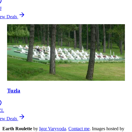
J
ew Deals
Tuzla
ZL
ew Deals
Earth Roulette
by
Igor Varyvoda
.
Contact me
.
Images hosted by