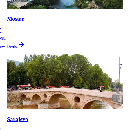
Mostar
MO
ew Deals
Sarajevo