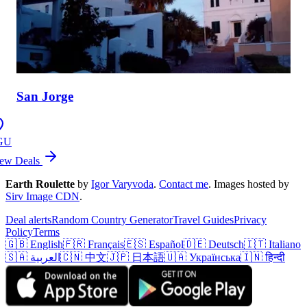
San Jorge
GU
ew Deals
Earth Roulette
by
Igor Varyvoda
.
Contact me
.
Images hosted by
Sirv Image CDN
.
Deal alerts
Random Country Generator
Travel Guides
Privacy
Policy
Terms
🇬🇧 English
🇫🇷 Français
🇪🇸 Español
🇩🇪 Deutsch
🇮🇹 Italiano
🇸🇦 العربية
🇨🇳 中文
🇯🇵 日本語
🇺🇦 Українська
🇮🇳 हिन्दी