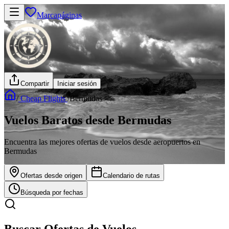
Marcapáginas
Compartir
Iniciar sesión
/
Cheap Flights
/
Bermudas
Vuelos Baratos desde Bermudas
Encuentra las mejores ofertas de vuelos desde aeropuertos en
Bermudas
Ofertas desde origen
Calendario de rutas
Búsqueda por fechas
Buscar Ofertas de Vuelos