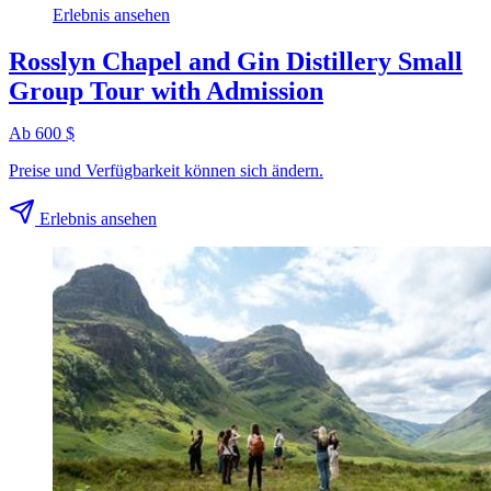
Erlebnis ansehen
Rosslyn Chapel and Gin Distillery Small
Group Tour with Admission
Ab 600 $
Preise und Verfügbarkeit können sich ändern.
Erlebnis ansehen