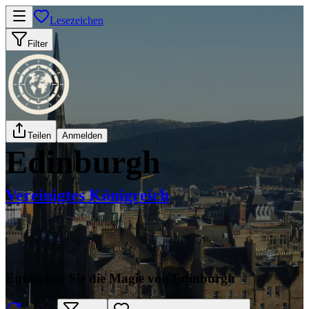
Lesezeichen
Filter
Teilen
Anmelden
Edinburgh
Vereinigtes Königreich
Entdecken Sie die Magie von Edinburgh