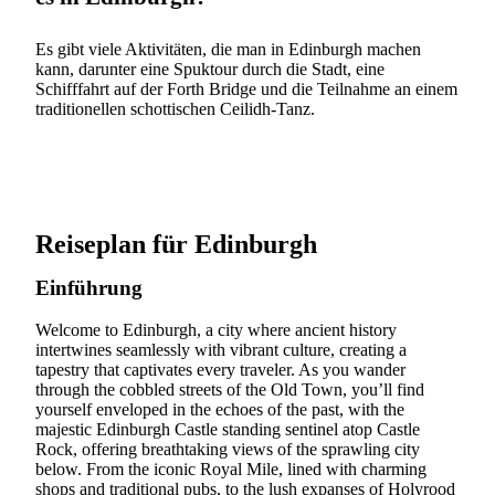
Es gibt viele Aktivitäten, die man in Edinburgh machen
kann, darunter eine Spuktour durch die Stadt, eine
Schifffahrt auf der Forth Bridge und die Teilnahme an einem
traditionellen schottischen Ceilidh-Tanz.
Reiseplan für Edinburgh
Einführung
Welcome to Edinburgh, a city where ancient history
intertwines seamlessly with vibrant culture, creating a
tapestry that captivates every traveler. As you wander
through the cobbled streets of the Old Town, you’ll find
yourself enveloped in the echoes of the past, with the
majestic Edinburgh Castle standing sentinel atop Castle
Rock, offering breathtaking views of the sprawling city
below. From the iconic Royal Mile, lined with charming
shops and traditional pubs, to the lush expanses of Holyrood