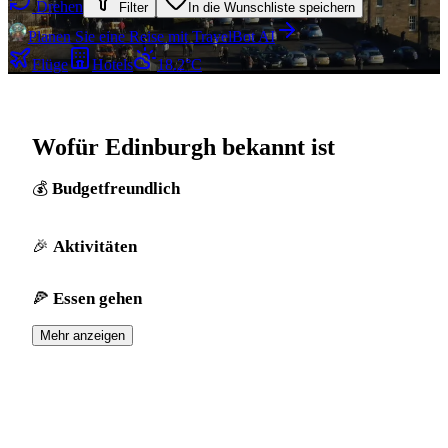
Drehen
Filter
In die Wunschliste speichern
Planen Sie eine Reise mit TravelBot AI
Flüge
Hotels
18.2°C
Wofür Edinburgh bekannt ist
Budgetfreundlich
Aktivitäten
Essen gehen
Mehr anzeigen