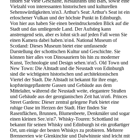
finden Sie viele Geschäfte, Restaurants und Bars, sowie eine
Vielzahl von interessanten historischen und kulturellen
Sehenswürdigkeiten.\n\n3. Arthur's Seat: Arthur's Seat ist ein
erloschener Vulkan und der höchste Punkt in Edinburgh.
Von hier aus haben Sie einen beeindruckenden Blick auf die
Stadt und das umliegende Land. Der Aufstieg kann
anstrengend sein, aber es lohnt sich auf jeden Fall wenn Sie
einen Kamera dabei haben.\n\n4. National Museum of
Scotland: Dieses Museum bietet eine umfassende
Darstellung der schottischen Kultur und Geschichte. Sie
können hier alles von Dinosauriern bis hin zu moderner
Kunst, Technologie und Design sehen.\n\n5. Old Town und
New Town: Die Altstadt und die Neustadt von Edinburgh
sind die wichtigsten historischen und architektonischen
Viertel der Stadt. Die Altstadt ist bekannt für ihre enge,
kopfsteingepflasterte Gassen und Gebäude aus dem
Mittelalter, während die Neustadt weite, elegantere Straßen
und Gebäude aus der georgianischen Zeit hat.\n\n6. Princes
Street Gardens: Dieser zentral gelegene Park bietet eine
ruhige Oase im Herzen der Stadt. Hier finden Sie
Rasenflächen, Brunnen, Blumenbeete, Denkmäler und sogar
einen kleinen See.\n\n7. Whisky-Touren: Schottland ist
bekannt für seinen Whisky und Edinburgh ist ein großartiger
Ort, um einige der besten Whiskys zu probieren. Mehrere
Brennereien wie Glenkinchie und Dalwhinnie sind leicht mit