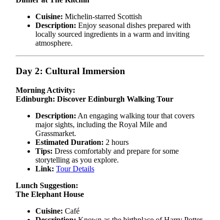
Cuisine:
Michelin-starred Scottish
Description:
Enjoy seasonal dishes prepared with
locally sourced ingredients in a warm and inviting
atmosphere.
Day 2: Cultural Immersion
Morning Activity:
Edinburgh: Discover Edinburgh Walking Tour
Description:
An engaging walking tour that covers
major sights, including the Royal Mile and
Grassmarket.
Estimated Duration:
2 hours
Tips:
Dress comfortably and prepare for some
storytelling as you explore.
Link:
Tour Details
Lunch Suggestion:
The Elephant House
Cuisine:
Café
Description:
Known as the birthplace of Harry Potter,