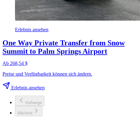
Erlebnis ansehen
One Way Private Transfer from Snow
Summit to Palm Springs Airport
Ab 268,54 $
Preise und Verfügbarkeit können sich ändern.
Erlebnis ansehen
Vorherige
Nächste