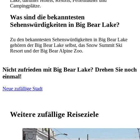
Lake, darunter Hotels, Resorts, Ferienhäuser und
Campingplätze.
Was sind die bekanntesten
Sehenswürdigkeiten in Big Bear Lake?
Zu den bekanntesten Sehenswürdigkeiten in Big Bear Lake
gehören der Big Bear Lake selbst, das Snow Summit Ski
Resort und der Big Bear Alpine Zoo.
Nicht zufrieden mit Big Bear Lake? Drehen Sie noch
einmal!
Neue zufällige Stadt
Weitere zufällige Reiseziele