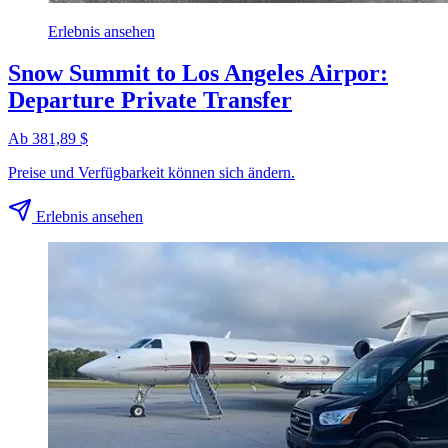
Erlebnis ansehen
Snow Summit to Los Angeles Airpor:
Departure Private Transfer
Ab 381,89 $
Preise und Verfügbarkeit können sich ändern.
Erlebnis ansehen