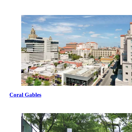
Coral Gables