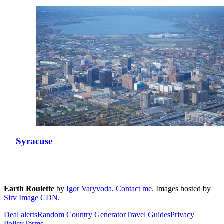
Syracuse
Earth Roulette
by
Igor Varyvoda
.
Contact me
.
Images hosted by
Sirv Image CDN
.
Deal alerts
Random Country Generator
Travel Guides
Privacy
Policy
Terms