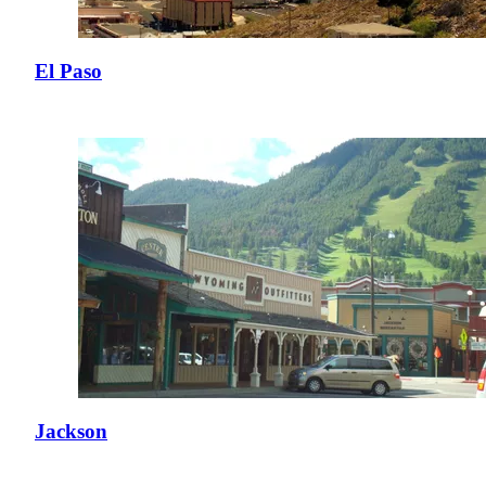
El Paso
Jackson