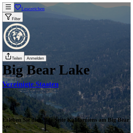
Lesezeichen
Filter
Teilen
Anmelden
Big Bear Lake
Vereinigte Staaten
Erleben Sie die wilde Seite Kaliforniens am Big Bear
See