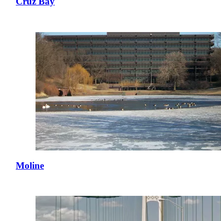
Cruz Bay
Moline