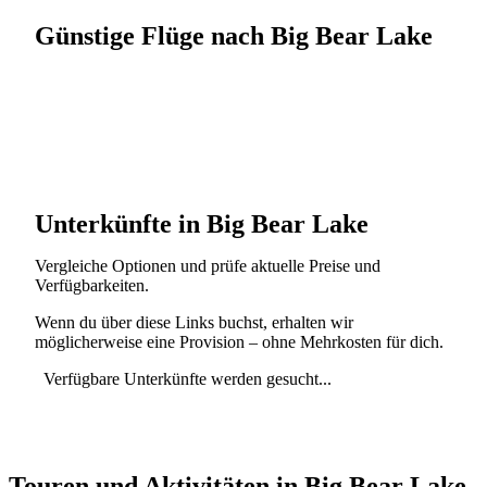
Günstige Flüge nach Big Bear Lake
Unterkünfte in Big Bear Lake
Vergleiche Optionen und prüfe aktuelle Preise und
Verfügbarkeiten.
Wenn du über diese Links buchst, erhalten wir
möglicherweise eine Provision – ohne Mehrkosten für dich.
Verfügbare Unterkünfte werden gesucht...
Touren und Aktivitäten in Big Bear Lake