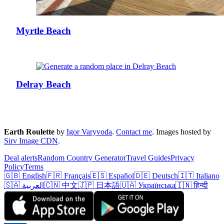
Myrtle Beach
Delray Beach
Earth Roulette
by
Igor Varyvoda
.
Contact me
.
Images hosted by
Sirv Image CDN
.
Deal alerts
Random Country Generator
Travel Guides
Privacy
Policy
Terms
🇬🇧 English
🇫🇷 Français
🇪🇸 Español
🇩🇪 Deutsch
🇮🇹 Italiano
🇸🇦 العربية
🇨🇳 中文
🇯🇵 日本語
🇺🇦 Українська
🇮🇳 हिन्दी