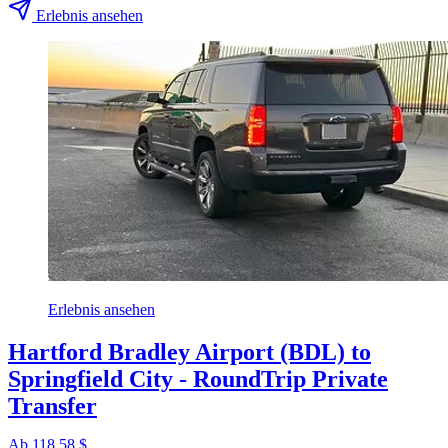
Erlebnis ansehen
Erlebnis ansehen
Hartford Bradley Airport (BDL) to
Springfield City - RoundTrip Private
Transfer
Ab 118,58 $