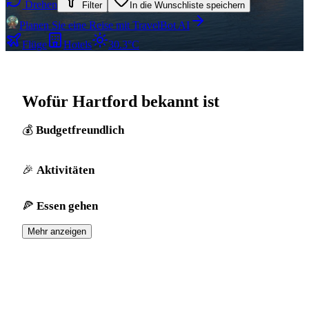
Drehen
Filter
In die Wunschliste speichern
Planen Sie eine Reise mit TravelBot AI
Flüge
Hotels
30.3°C
Wofür Hartford bekannt ist
Budgetfreundlich
Aktivitäten
Essen gehen
Mehr anzeigen