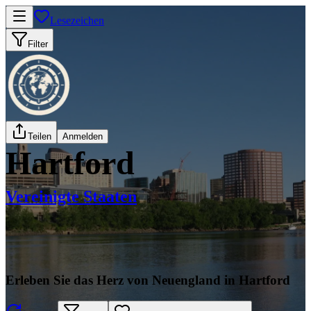
Lesezeichen
Filter
Teilen
Anmelden
Hartford
Vereinigte Staaten
Erleben Sie das Herz von Neuengland in Hartford