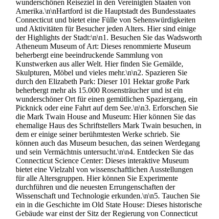
wunderschönen Reiseziel in den Vereinigten Staaten von
Amerika.\n\nHartford ist die Hauptstadt des Bundesstaates
Connecticut und bietet eine Fülle von Sehenswürdigkeiten
und Aktivitäten für Besucher jeden Alters. Hier sind einige
der Highlights der Stadt:\n\n1. Besuchen Sie das Wadsworth
Atheneum Museum of Art: Dieses renommierte Museum
beherbergt eine beeindruckende Sammlung von
Kunstwerken aus aller Welt. Hier finden Sie Gemälde,
Skulpturen, Möbel und vieles mehr.\n\n2. Spazieren Sie
durch den Elizabeth Park: Dieser 101 Hektar große Park
beherbergt mehr als 15.000 Rosensträucher und ist ein
wunderschöner Ort für einen gemütlichen Spaziergang, ein
Picknick oder eine Fahrt auf dem See.\n\n3. Erforschen Sie
die Mark Twain House and Museum: Hier können Sie das
ehemalige Haus des Schriftstellers Mark Twain besuchen, in
dem er einige seiner berühmtesten Werke schrieb. Sie
können auch das Museum besuchen, das seinen Werdegang
und sein Vermächtnis untersucht.\n\n4. Entdecken Sie das
Connecticut Science Center: Dieses interaktive Museum
bietet eine Vielzahl von wissenschaftlichen Ausstellungen
für alle Altersgruppen. Hier können Sie Experimente
durchführen und die neuesten Errungenschaften der
Wissenschaft und Technologie erkunden.\n\n5. Tauchen Sie
ein in die Geschichte im Old State House: Dieses historische
Gebäude war einst der Sitz der Regierung von Connecticut