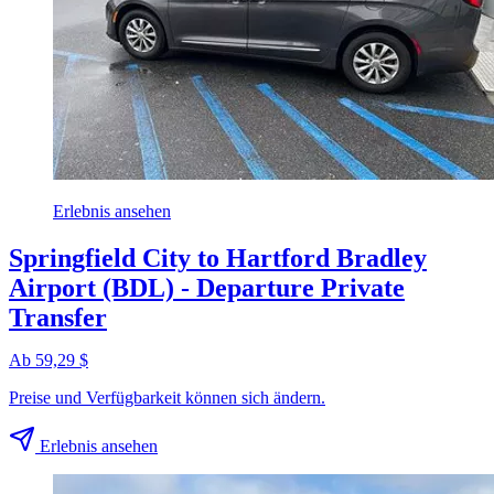
Erlebnis ansehen
Springfield City to Hartford Bradley
Airport (BDL) - Departure Private
Transfer
Ab 59,29 $
Preise und Verfügbarkeit können sich ändern.
Erlebnis ansehen