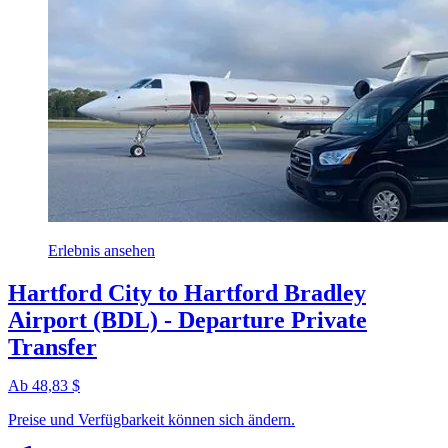
Erlebnis ansehen
Hartford City to Hartford Bradley
Airport (BDL) - Departure Private
Transfer
Ab 48,83 $
Preise und Verfügbarkeit können sich ändern.