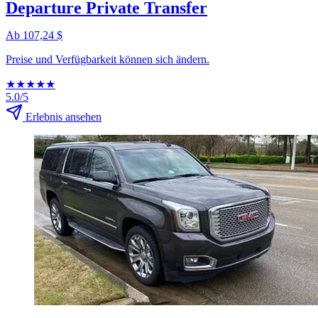
Departure Private Transfer
Ab 107,24 $
Preise und Verfügbarkeit können sich ändern.
★
★
★
★
★
5.0/5
Erlebnis ansehen