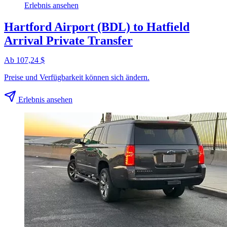
Erlebnis ansehen
Hartford Airport (BDL) to Hatfield
Arrival Private Transfer
Ab 107,24 $
Preise und Verfügbarkeit können sich ändern.
Erlebnis ansehen