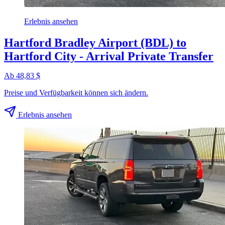
Erlebnis ansehen
Hartford Bradley Airport (BDL) to
Hartford City - Arrival Private Transfer
Ab 48,83 $
Preise und Verfügbarkeit können sich ändern.
Erlebnis ansehen