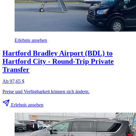
Erlebnis ansehen
Hartford Bradley Airport (BDL) to
Hartford City - Round-Trip Private
Transfer
Ab 97,65 $
Preise und Verfügbarkeit können sich ändern.
Erlebnis ansehen