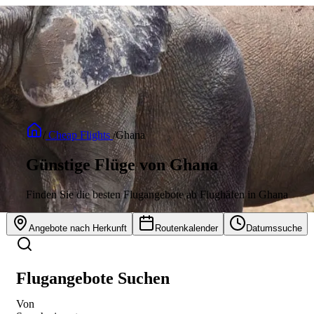
/
Cheap Flights
/
Ghana
Günstige Flüge von Ghana
Finden Sie die besten Flugangebote ab Flughäfen in Ghana
Angebote nach Herkunft
Routenkalender
Datumssuche
Flugangebote Suchen
Von