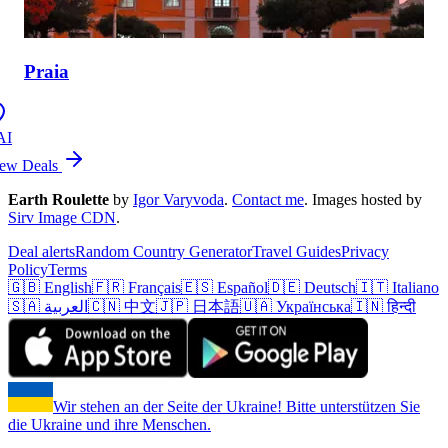
Praia
AI
ew Deals
Earth Roulette
by
Igor Varyvoda
.
Contact me
.
Images hosted by
Sirv Image CDN
.
Deal alerts
Random Country Generator
Travel Guides
Privacy
Policy
Terms
🇬🇧 English
🇫🇷 Français
🇪🇸 Español
🇩🇪 Deutsch
🇮🇹 Italiano
🇸🇦 العربية
🇨🇳 中文
🇯🇵 日本語
🇺🇦 Українська
🇮🇳 हिन्दी
Wir stehen an der Seite der Ukraine! Bitte unterstützen Sie
die Ukraine und ihre Menschen.