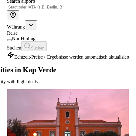
Search airports
Währung
Reise
Nur Hinflug
Suchen
Suchen
Echtzeit-Preise • Ergebnisse werden automatisch aktualisiert
ities in Kap Verde
city with flight deals