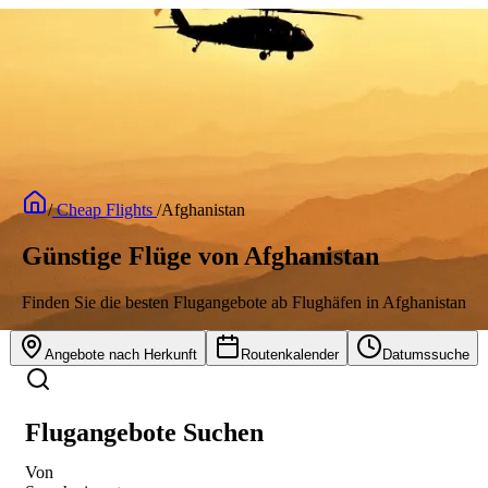
/
Cheap Flights
/
Afghanistan
Günstige Flüge von Afghanistan
Finden Sie die besten Flugangebote ab Flughäfen in Afghanistan
Angebote nach Herkunft
Routenkalender
Datumssuche
Flugangebote Suchen
Von