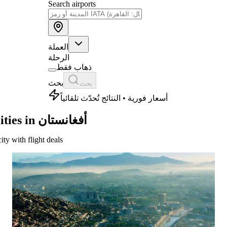
Search airports
العملة
الرحلة
ذهاب فقط
بحث
بحث
أسعار فورية • النتائج تُحدّث تلقائياً
Cities in أفغانستان
city with flight deals