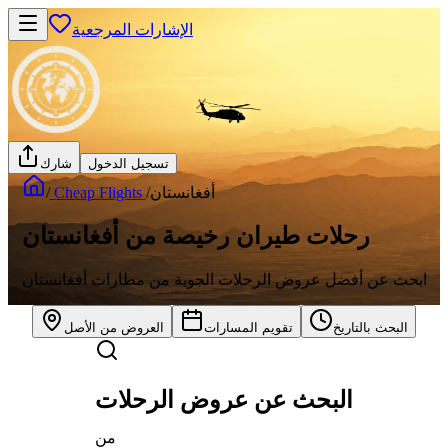
الإشارات المرجعية
تسجيل الدخول
شارك
أفغانستان
/
Cheap Flights
/
رحلات طيران رخيصة من أفغانستان
ابحث عن أفضل عروض الرحلات الجوية من مطارات أفغانستان
البحث بالتاريخ
تقويم المسارات
العروض من الأصل
البحث عن عروض الرحلات
من