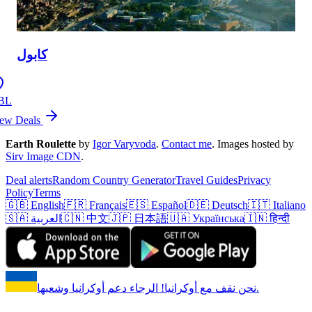
كابول
BL
ew Deals
Earth Roulette
by
Igor Varyvoda
.
Contact me
.
Images hosted by
Sirv Image CDN
.
Deal alerts
Random Country Generator
Travel Guides
Privacy
Policy
Terms
🇬🇧 English
🇫🇷 Français
🇪🇸 Español
🇩🇪 Deutsch
🇮🇹 Italiano
🇮🇳 हिन्दी
🇺🇦 Українська
🇯🇵 日本語
🇨🇳 中文
🇸🇦 العربية
نحن نقف مع أوكرانيا! الرجاء دعم أوكرانيا وشعبها.