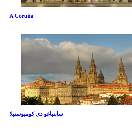
A Coruña
سانتياغو دي كومبوستيلا