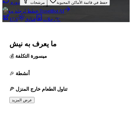
دوره
حفظ في قائمة الأماكن المحبوبة
مرشحات
خطط لرحلة مع TravelBot AI
17.6°C
رحلات
فنادق
ما يعرف به نيش
ميسورة التكلفة
أنشطة
تناول الطعام خارج المنزل
عرض المزيد