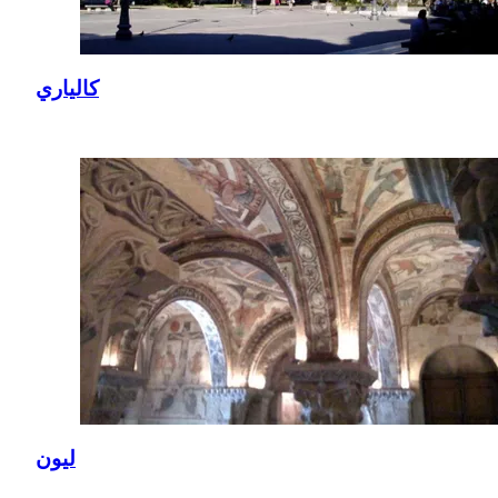
كالياري
ليون