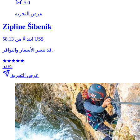
5.0
عرض التجربة
Zipline Šibenik
ابتداءً من ‏58.13 US$
قد تتغير الأسعار والتوافر.
★
★
★
★
★
5.0/5
عرض التجربة