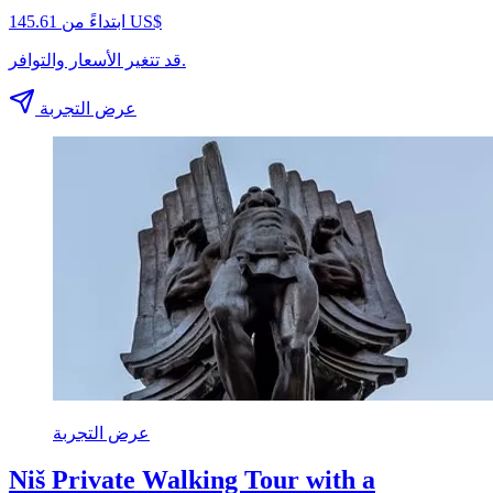
ابتداءً من ‏145.61 US$
قد تتغير الأسعار والتوافر.
عرض التجربة
عرض التجربة
Niš Private Walking Tour with a