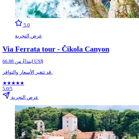
5.0
عرض التجربة
Via Ferrata tour - Čikola Canyon
ابتداءً من ‏66.88 US$
قد تتغير الأسعار والتوافر.
★
★
★
★
★
5.0/5
عرض التجربة