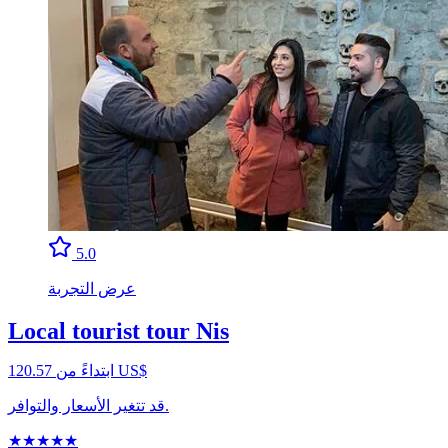
5.0
عرض التجربة
Local tourist tour Nis
ابتداءً من ‏120.57 US$
قد تتغير الأسعار والتوافر.
★
★
★
★
★