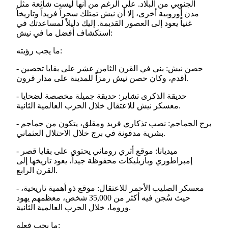
الجنوبي من البلاد. على الرغم من أنها ليست شائعة مثل
مدن أوروبية أخرى، إلا أن نيش تمتلك سحراً فريداً وتاريخاً
غنياً يعود إلى العصور القديمة. إليك دليلاً لمساعدتك في
استكشاف أفضل ما في نيش:
ما يجب رؤيته:
- حصن نيش: بني في القرن الثامن عشر على بقايا تحصين
أقدم، وكان حصن نيش رمزاً للمدينة على مدار قرون.
- حديقة الذكرى تشاير: حديقة جميلة مخصصة لضحايا
معسكر نيش للاعتقال خلال الحرب العالمية الثانية.
- برج الجماجم: نصب تذكاري فريد ومقلق، يتكون من جماجم
بشرية مدفونة في برج خلال الاحتلال العثماني.
- ميديانا: موقع أثري روماني يحتوي على بقايا قصر
إمبراطوري وبازيليكات محفوظة جيداً، يعود تاريخها إلى
القرن الرابع.
- معسكر الصليب الأحمر للاعتقال: موقع ذو أهمية تاريخية،
حيث سُجن فيه أكثر من 35,000 شخص، معظمهم يهود
وروما، خلال الحرب العالمية الثانية.
ما يجب فعله: