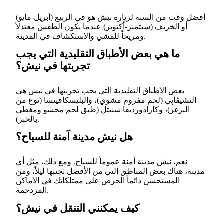
أفضل وقت من السنة لزيارة نيش هو في الربيع (أبريل-مايو)
أو الخريف (سبتمبر-أكتوبر) عندما يكون الطقس معتدلاً
ومريحاً للمشي والاستكشاف في المدينة.
ما هي بعض الأطباق التقليدية التي يجب
تجربتها في نيش؟
بعض الأطباق التقليدية التي يجب تجربتها في نيش هي
التشيڤاپي (لحم مفروم مشوي)، والبليسكافيتسا (نوع من
البرغر)، وكارادورديفا شنيتل (طبق لحم محشو ومغطى
بالخبز).
هل نيش مدينة آمنة للسياح؟
نعم، نيش مدينة آمنة عموماً للسياح. ومع ذلك، مثل أي
مدينة، هناك بعض المناطق التي من الأفضل تجنبها ليلاً، ومن
المستحسن دائماً الحرص على ممتلكاتك في الأماكن
المزدحمة.
كيف يمكنني التنقل في نيش؟