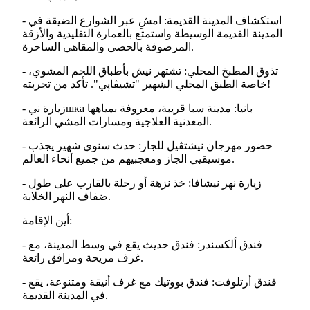
- استكشاف المدينة القديمة: امشِ عبر الشوارع الضيقة في
المدينة القديمة الوسيطة واستمتع بالعمارة التقليدية والأزقة
المرصوفة بالحصى والمقاهي الساحرة.
- تذوق المطبخ المحلي: تشتهر نيش بأطباق اللحم المشوي،
خاصة الطبق المحلي الشهير "تشيڤاپي". تأكد من تجربته!
- زيارة نيшка بانيا: مدينة سبا قريبة، معروفة بمياهها
المعدنية العلاجية ومسارات المشي الرائعة.
- حضور مهرجان نيشتڤيل للجاز: حدث سنوي شهير يجذب
موسيقيي الجاز ومعجبيهم من جميع أنحاء العالم.
- زيارة نهر نيشافا: خذ نزهة أو رحلة بالقارب على طول
ضفاف النهر الخلابة.
أين الإقامة:
- فندق ألكسندر: فندق حديث يقع في وسط المدينة، مع
غرف مريحة ومرافق رائعة.
- فندق أرتلوفت: فندق بووتيك مع غرف أنيقة ومتنوعة، يقع
في المدينة القديمة.