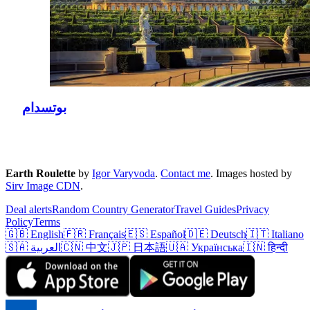
بوتسدام
Earth Roulette
by
Igor Varyvoda
.
Contact me
.
Images hosted by
Sirv Image CDN
.
Deal alerts
Random Country Generator
Travel Guides
Privacy
Policy
Terms
🇬🇧 English
🇫🇷 Français
🇪🇸 Español
🇩🇪 Deutsch
🇮🇹 Italiano
🇮🇳 हिन्दी
🇺🇦 Українська
🇯🇵 日本語
🇨🇳 中文
🇸🇦 العربية