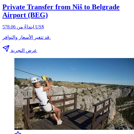
Private Transfer from Niš to Belgrade
Airport (BEG)
ابتداءً من ‏578.06 US$
قد تتغير الأسعار والتوافر.
عرض التجربة