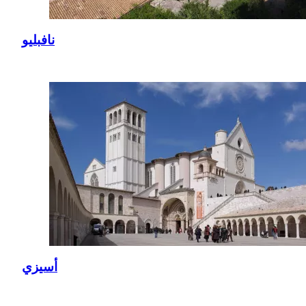
نافبليو
أسيزي