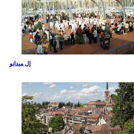
إل ميدانو