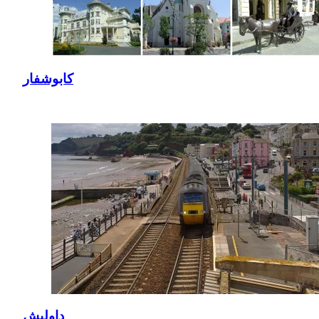
كابوشفار
داوليش