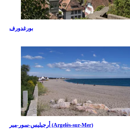
بورغدورف
أرجيليس-سور-مير (Argelès-sur-Mer)