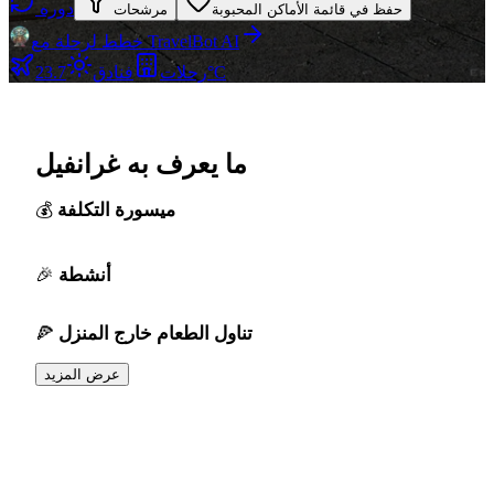
دوره
حفظ في قائمة الأماكن المحبوبة
مرشحات
خطط لرحلة مع TravelBot AI
23.7°C
رحلات
فنادق
ما يعرف به غرانفيل
ميسورة التكلفة
أنشطة
تناول الطعام خارج المنزل
عرض المزيد