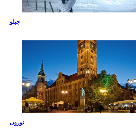
جيلو
تورون