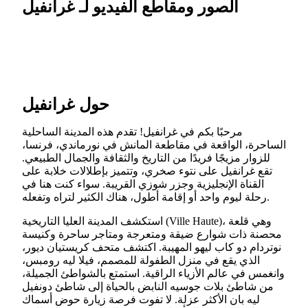
الصور ومقاطع الفيديو لـ غرانفيل
حول غرانفيل
مرحبًا بكم في غرانفيل! تقدم هذه المدينة الساحلية
الساحرة، الواقعة في مقاطعة المانش في نورماندي، فرنسا،
للزوار مزيجًا فريدًا من التاريخ والثقافة والجمال الطبيعي.
تقع غرانفيل على نتوء صخري، وتتميز بإطلالات خلابة على
القناة الإنجليزية وجزر شوزي القريبة. سواء كنت هنا في
رحلة ليوم واحد أو إقامة أطول، هناك الكثير لتراه وتفعله.
استكشف المدينة العليا التاريخية (Ville Haute)، وهي قلعة
محصنة ذات شوارع ضيقة ومتعرجة ومتاجر ساحرة وكنيسة
نوتردام دو كاب ليهو المهيبة. اكتشف متحف كريستيان ديور،
الذي يقع في منزل الطفولة للمصمم، فيلا ليه رومبس،
وانغمس في عالم الأزياء الراقية. استمتع بالشواطئ الجميلة،
من شاطئ بلات جوسيه النابض بالحياة إلى شاطئ دونفيل
ليه بان الأكثر عزلة. لا تفوت فرصة زيارة حوض أسماك