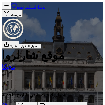
الإشارات المرجعية
مرشحات
تسجيل الدخول
شارك
موقع شارلروا
بلجيكا
شارلروا: حيث يلتقي التاريخ بالحداثة