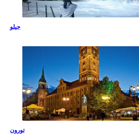
جيلو
تورون