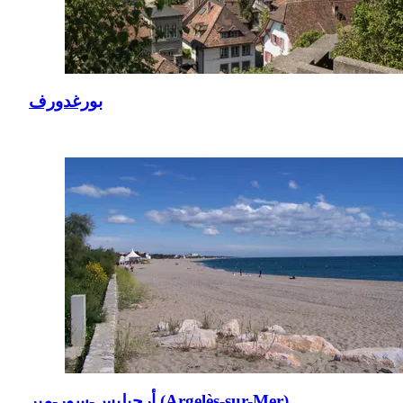
بورغدورف
أرجيليس-سور-مير (Argelès-sur-Mer)