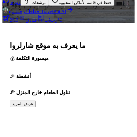
دوره
حفظ في قائمة الأماكن المحبوبة
مرشحات
خطط لرحلة مع TravelBot AI
26.3°C
رحلات
فنادق
ما يعرف به موقع شارلروا
ميسورة التكلفة
أنشطة
تناول الطعام خارج المنزل
عرض المزيد