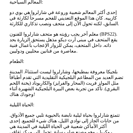
المعالم السياحية:
إحدى أكثر المعالم شعبية وروعة في شارلروا هي بوي دو
كازييه. كان هذا الموقع التعديني للفحم مسرحاً لكارثة في
السابق، لكنه تحول الآن إلى متحف ونصب تذكاري للكارثة.
معلم آخر يجب رؤيته هو متحف شارلروا للفنون (BPS22).
يقع المتحف في مبنى آرت ديكو مذهل يستحق الزيارة بحد
ذاته. داخل المتحف، يمكن للزوار الإعجاب بأعمال فنية
معاصرة من فنانين محليين ودوليين.
الطعام:
بلجيكا معروفة بمطبخها، وشارلروا ليست استثناءً. المدينة
تضم العديد من المطاعم البلجيكية التقليدية التي تقدم أطباقاً
مثل المولز فريت (المحار والفرايز) والكاربوناد (يخنة اللحم
البقري). تأكد من تجربة بعض البيرة البلجيكية الشهيرة أثناء
وجودك هناك!
الحياة الليلية:
تتمتع شارلروا بحياة ليلية نابضة بالحيوية تلبي جميع الأذواق.
من حانات الجاز إلى نوادي الليل، هناك شيء للجميع. إحدى
أكثر الأماكن شعبية في الحياة الليلية في المدينة هي
روكريل، وهو مصنع صلب سابق تحول إلى مركز ثقافي