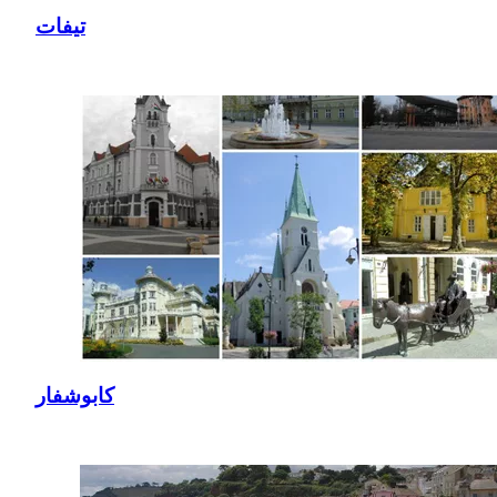
تيفات
كابوشفار