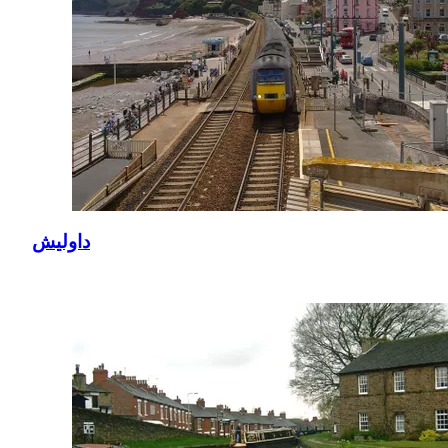
داوليش