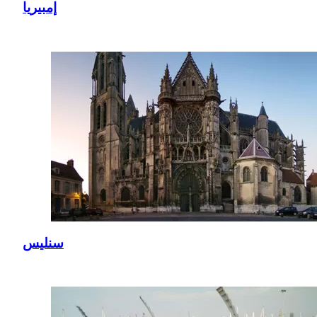
إمبيريا
سنليس