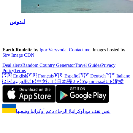
لندوس
Earth Roulette
by
Igor Varyvoda
.
Contact me
.
Images hosted by
Sirv Image CDN
.
Deal alerts
Random Country Generator
Travel Guides
Privacy
Policy
Terms
🇬🇧 English
🇫🇷 Français
🇪🇸 Español
🇩🇪 Deutsch
🇮🇹 Italiano
🇮🇳 हिन्दी
🇺🇦 Українська
🇯🇵 日本語
🇨🇳 中文
🇸🇦 العربية
نحن نقف مع أوكرانيا! الرجاء دعم أوكرانيا وشعبها.