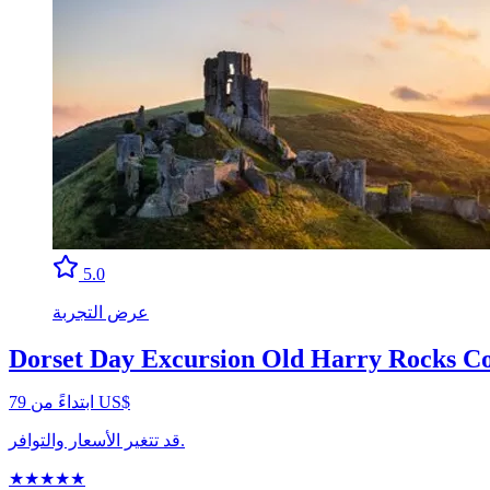
5.0
عرض التجربة
Dorset Day Excursion Old Harry Rocks Co
ابتداءً من ‏79 US$
قد تتغير الأسعار والتوافر.
★
★
★
★
★