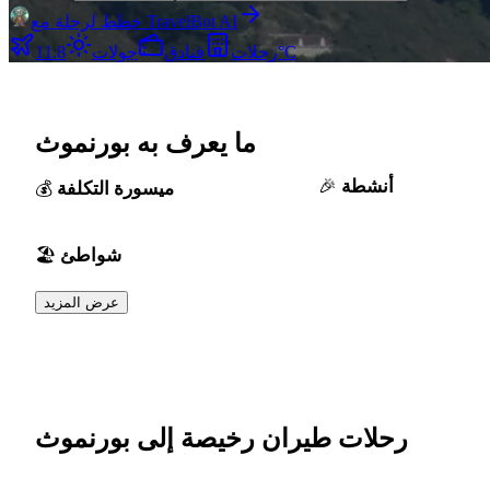
خطط لرحلة مع TravelBot AI
11.8°C
رحلات
فنادق
جولات
ما يعرف به بورنموث
أنشطة
ميسورة التكلفة
شواطئ
عرض المزيد
رحلات طيران رخيصة إلى بورنموث