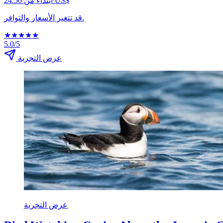
ابتداءً من ‏24.50 US$
قد تتغير الأسعار والتوافر.
★
★
★
★
★
5.0/5
عرض التجربة
عرض التجربة