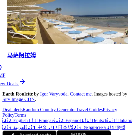
马萨阿拉姆
MF
ew Deals
Earth Roulette
by
Igor Varyvoda
.
Contact me
.
Images hosted by
Sirv Image CDN
.
Deal alerts
Random Country Generator
Travel Guides
Privacy
Policy
Terms
🇬🇧 English
🇫🇷 Français
🇪🇸 Español
🇩🇪 Deutsch
🇮🇹 Italiano
🇸🇦 العربية
🇨🇳 中文
🇯🇵 日本語
🇺🇦 Українська
🇮🇳 हिन्दी