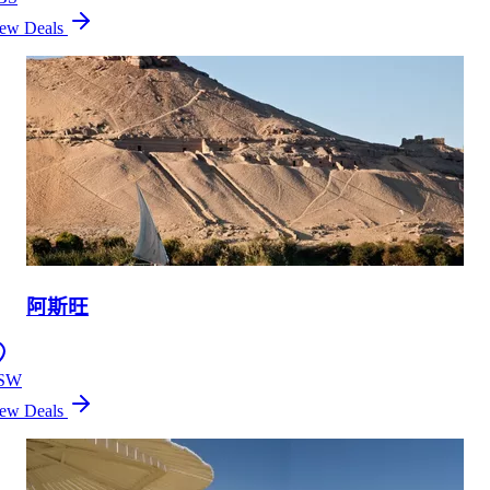
ew Deals
阿斯旺
SW
ew Deals