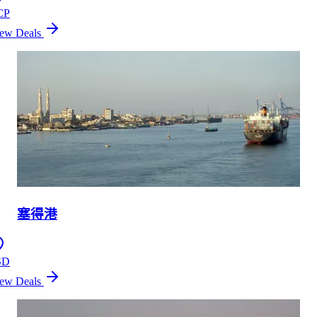
CP
ew Deals
塞得港
SD
ew Deals