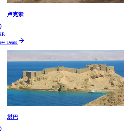
卢克索
XR
ew Deals
塔巴