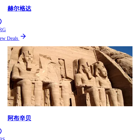
赫尔格达
RG
ew Deals
阿布辛贝
BS