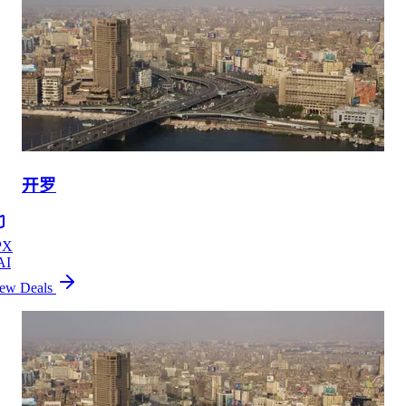
开罗
PX
AI
ew Deals