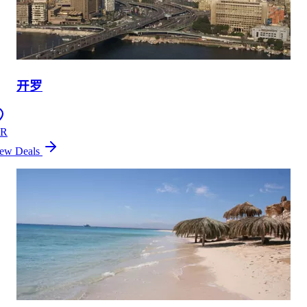
开罗
IR
ew Deals