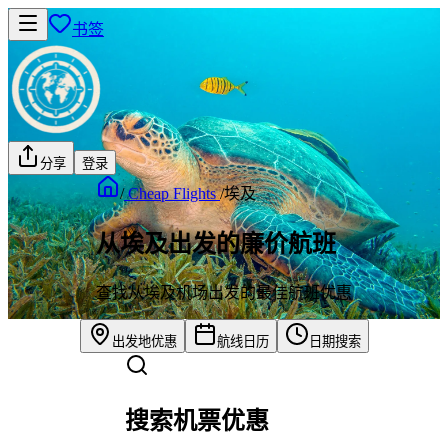
书签
分享
登录
/
Cheap Flights
/
埃及
从埃及出发的廉价航班
查找从埃及机场出发的最佳航班优惠
出发地优惠
航线日历
日期搜索
搜索机票优惠