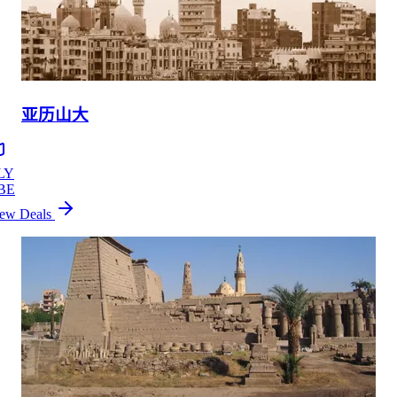
亚历山大
LY
BE
ew Deals