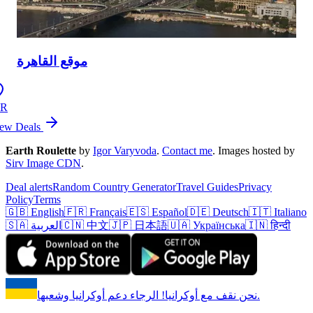
موقع القاهرة
IR
ew Deals
Earth Roulette
by
Igor Varyvoda
.
Contact me
.
Images hosted by
Sirv Image CDN
.
Deal alerts
Random Country Generator
Travel Guides
Privacy
Policy
Terms
🇬🇧 English
🇫🇷 Français
🇪🇸 Español
🇩🇪 Deutsch
🇮🇹 Italiano
🇮🇳 हिन्दी
🇺🇦 Українська
🇯🇵 日本語
🇨🇳 中文
🇸🇦 العربية
نحن نقف مع أوكرانيا! الرجاء دعم أوكرانيا وشعبها.