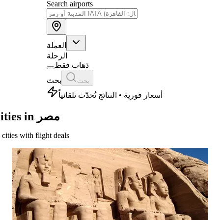
Search airports
العملة
الرحلة
ذهاب فقط
بحث
بحث
أسعار فورية • النتائج تُحدّث تلقائياً
Cities in مصر
 cities with flight deals