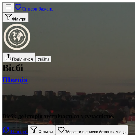
Список бажань
Фільтри
Поділитися
Увійти
Вісбі
Швеція
Вісбі: де історія зустрічається з сучасністю.
Генеруй
Фільтри
Зберегти в список бажаних місць