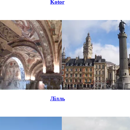
Kotor
Лілль