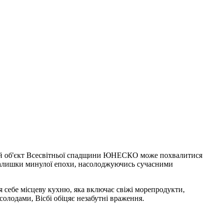
 Цей об'єкт Всесвітньої спадщини ЮНЕСКО може похвалитися
те залишки минулої епохи, насолоджуючись сучасними
я себе місцеву кухню, яка включає свіжі морепродукти,
солодами, Вісбі обіцяє незабутні враження.