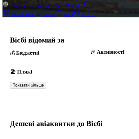
Плануйте подорож з TravelBot AI
Авіаквитки
Готелі
Тури
20.5°C
Вісбі відомий за
Активності
Бюджетні
Пляжі
Показати більше
Дешеві авіаквитки до Вісбі