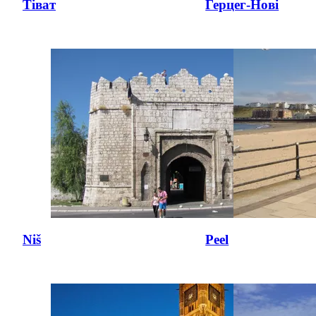
Тіват
Герцег-Нові
Niš
Peel