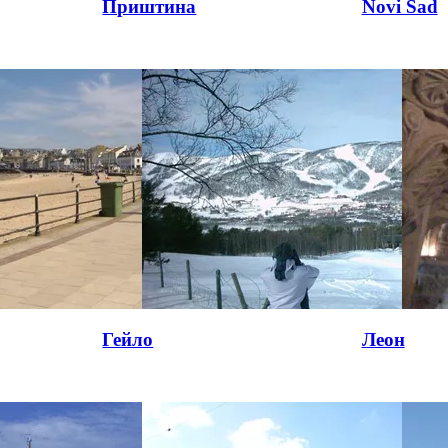
Приштина
Novi Sad
Гейло
Леон