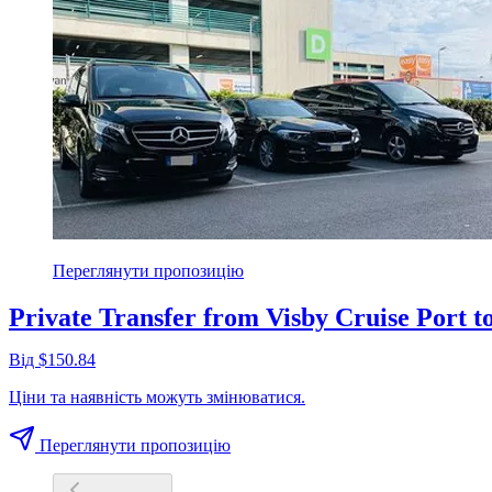
Переглянути пропозицію
Private Transfer from Visby Cruise Port t
Від $150.84
Ціни та наявність можуть змінюватися.
Переглянути пропозицію