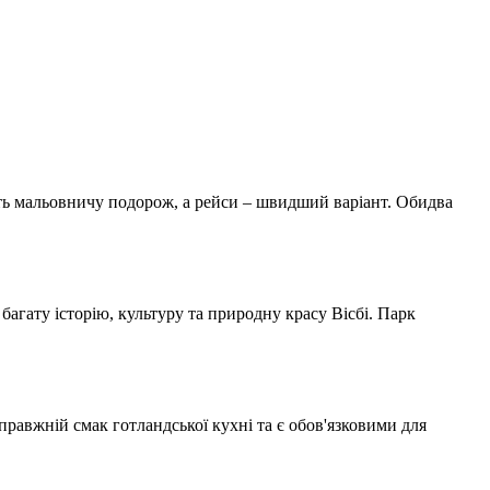
ють мальовничу подорож, а рейси – швидший варіант. Обидва
 багату історію, культуру та природну красу Вісбі. Парк
правжній смак готландської кухні та є обов'язковими для