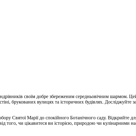
ь мандрівників своїм добре збереженим середньовічним шармом.
ій стіні, брукованих вулицях та історичних будівлях. Досліджуй
обору Святої Марії до спокійного Ботанічного саду. Відкрийте дл
ід того, чи цікавитеся ви історією, природою чи кулінарними на