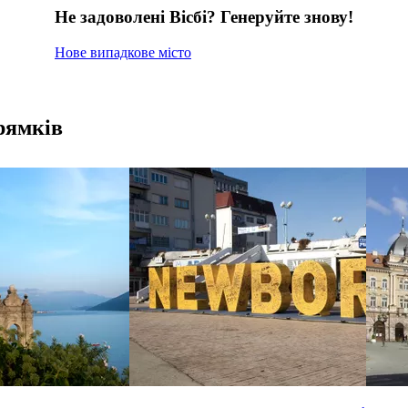
Не задоволені Вісбі? Генеруйте знову!
Нове випадкове місто
рямків