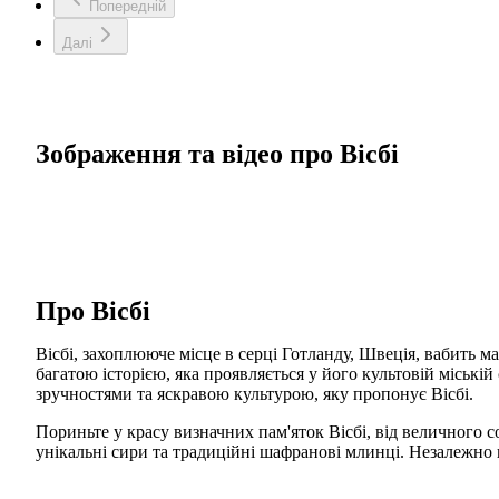
Попередній
Далі
Зображення та відео про Вісбі
Про Вісбі
Вісбі, захоплююче місце в серці Готланду, Швеція, вабит
багатою історією, яка проявляється у його культовій міськ
зручностями та яскравою культурою, яку пропонує Вісбі.
Пориньте у красу визначних пам'яток Вісбі, від величного с
унікальні сири та традиційні шафранові млинці. Незалежно в