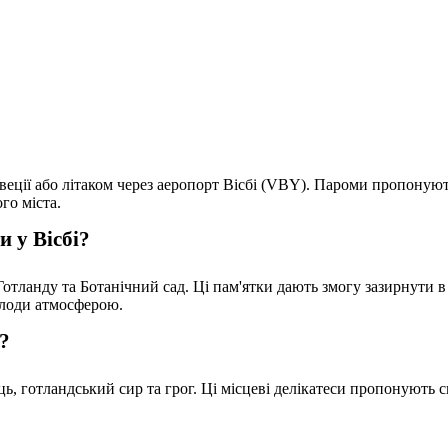
веції або літаком через аеропорт Вісбі (VBY). Пароми пропону
го міста.
и у Вісбі?
 Готланду та Ботанічний сад. Ці пам'ятки дають змогу зазирнути в
олоди атмосферою.
і?
, готландський сир та грог. Ці місцеві делікатеси пропонують с