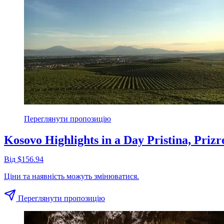
Переглянути пропозицію
Kosovo Highlights in a Day Pristina, Priz
Від $156.94
Ціни та наявність можуть змінюватися.
Переглянути пропозицію