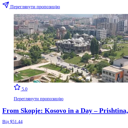
Переглянути пропозицію
5.0
Переглянути пропозицію
From Skopje: Kosovo in a Day – Prishtina
Від $51.44