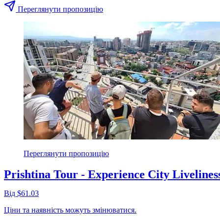
Переглянути пропозицію
Переглянути пропозицію
Prishtina Tour - Experience City Livelines
Від $61.03
Ціни та наявність можуть змінюватися.