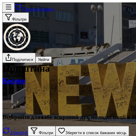
Список бажань
Фільтри
Поділитися
Увійти
Приштина
Косово
Відкрийте для себе яскравий дух молодої нації в 
Генеруй
Фільтри
Зберегти в список бажаних місць