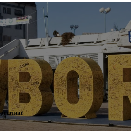
Приштині!