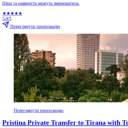
Ціни та наявність можуть змінюватися.
★
★
★
★
★
5.0/5
Переглянути пропозицію
Переглянути пропозицію
Pristina Private Transfer to Tirana with T