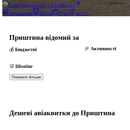
Плануйте подорож з TravelBot AI
Авіаквитки
Готелі
Тури
20.1°C
Приштина відомий за
Активності
Бюджетні
Шопінг
Показати більше
Дешеві авіаквитки до Приштина