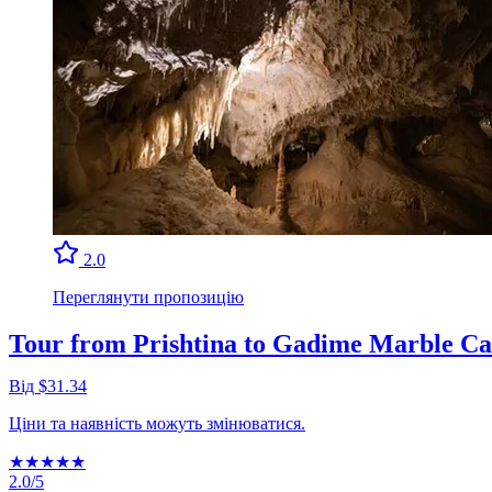
2.0
Переглянути пропозицію
Tour from Prishtina to Gadime Marble C
Від $31.34
Ціни та наявність можуть змінюватися.
★
★
★
★
★
2.0/5